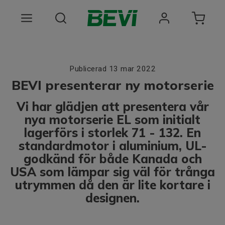
Produkter
Publicerad 13 mar 2022
Användningsområden
BEVI presenterar ny motorserie
Tjänster
Vi har glädjen att presentera vår
nya motorserie EL som initialt
Hållbarhet
lagerförs i storlek 71 - 132. En
standardmotor i aluminium, UL-
Om oss
godkänd för både Kanada och
Registrera dig Här
USA som lämpar sig väl för trånga
utrymmen då den är lite kortare i
Choose language
designen.