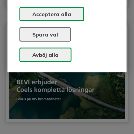
Acceptera alla
BEVI erbjuder Coels kompletta
Spara val
lösningar
Avböj alla