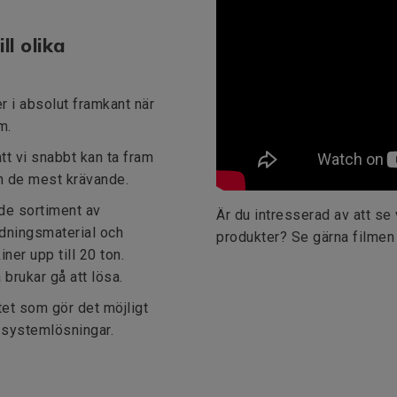
ll olika
r i absolut framkant när
m.
tt vi snabbt kan ta fram
n de mest krävande.
de sortiment av
Är du intresserad av att se 
indningsmaterial och
produkter? Se gärna filmen
ner upp till 20 ton.
brukar gå att lösa.
tet som gör det möjligt
a systemlösningar.