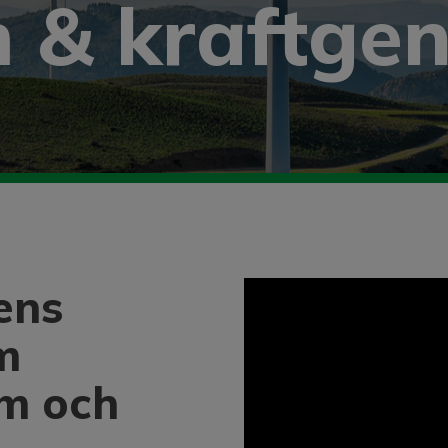
 & kraftgen
ens
m
em och