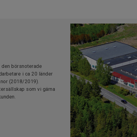
h
v den börsnoterade
rbetare i ca 20 länder
onor (2018/2019).
stersällskap som vi gärna
kunden.