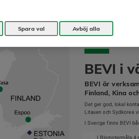
Spara val
Avböj alla
BEVI i v
BEVI är verksam
Finland, Kina oc
Det ger god, lokal kontak
Litauen och Sydkorea vi
I Sverige finns BEVI b
I Blomstermåla 4 m