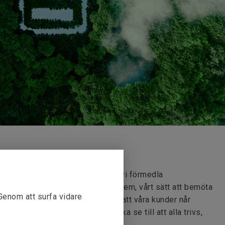
r energy - your success" önskar vi förmedla
t om det gäller elektriska drivsystem, vårt sätt att bemöta
 Genom att surfa vidare
r i en kurs, ska vår energi se till att våra kunder når
ternt, vår gemensamma energi ska se till att alla trivs,
 på jobbet.