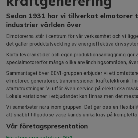
kraftgenerering
Sedan 1931 har vi tillverkat elmotorer ti
industrier världen över
Elmotorerna står i centrum för vår verksamhet och vi ligge
det gäller produktutveckling av energieffektiva drivsyste
Korta leveranstider och egen produktionsanläggning gör a
specialmotorerför många olika användningsområden, äve
Sammantaget över BEVI-gruppen erbjuder vi ett omfattan
elmotorer, generatorer, transmissioner, kraftelektronik, l
startutrustningar. Vi utför även service på elektriska maski
Lokala variationer i erbjudandet kan finnas men det mesta 
Vi samarbetar nära inom gruppen. Det ger oss en flexibili
att snabbt tillgodose varje kunds unika krav på komplett
Vår företagspresentation
Företagspresentation (SV)