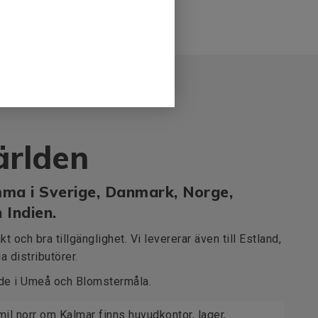
ärlden
ma i Sverige, Danmark, Norge,
h Indien.
t och bra tillgänglighet. Vi levererar även till Estland,
a distributörer.
åde i Umeå och Blomstermåla.
il norr om Kalmar finns huvudkontor, lager,