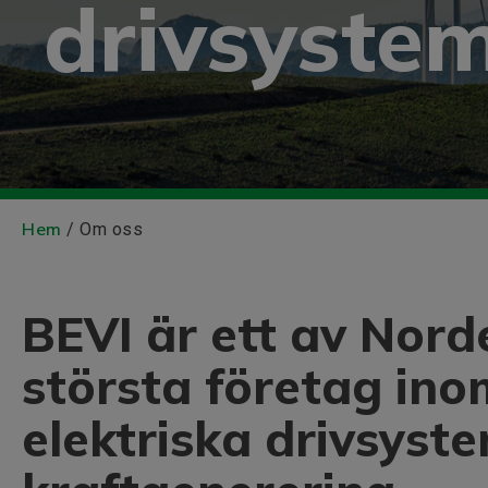
drivsystem
Hem
/ Om oss
BEVI är ett av Nord
största företag ino
elektriska drivsyst