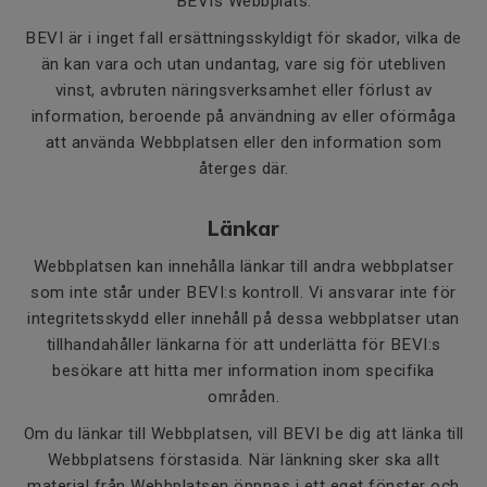
BEVIs Webbplats.
BEVI är i inget fall ersättningsskyldigt för skador, vilka de
än kan vara och utan undantag, vare sig för utebliven
vinst, avbruten näringsverksamhet eller förlust av
information, beroende på användning av eller oförmåga
att använda Webbplatsen eller den information som
återges där.
Länkar
Webbplatsen kan innehålla länkar till andra webbplatser
som inte står under BEVI:s kontroll. Vi ansvarar inte för
integritetsskydd eller innehåll på dessa webbplatser utan
tillhandahåller länkarna för att underlätta för BEVI:s
besökare att hitta mer information inom specifika
områden.
Om du länkar till Webbplatsen, vill BEVI be dig att länka till
Webbplatsens förstasida. När länkning sker ska allt
material från Webbplatsen öppnas i ett eget fönster och