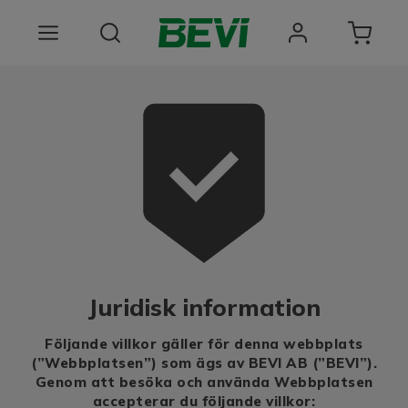
Produkter
Användningsområden
Tjänster
Hållbarhet
Om oss
Juridisk information
Registrera dig Här
Följande villkor gäller för denna webbplats
(”Webbplatsen”) som ägs av BEVI AB (”BEVI”).
Genom att besöka och använda Webbplatsen
accepterar du följande villkor: