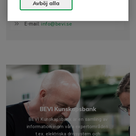
Avböj alla
0499-271 00
Tel:
info@bevi.se
E-mail:
BEVI Kunskapsbank
BEVI Kunskapsbank är en samling av
information inom våra expertområden
t.ex. elektriska drivsystem och