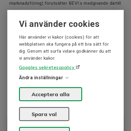
marknadsföring) förutsätter BEVI:s medgivande därtill.
Personuppgifter och integritet
Vi använder cookies
Nedan följer information om BEVI behandling av dina
personuppgifter och annan information som BEVI kan
Här använder vi kakor (cookies) för att
komma att samla in genom att du besöker denna
webbplatsen ska fungera på ett bra sätt för
Webbplats eller när du kontaktar BEVI:
dig. Genom att surfa vidare godkänner du att
vi använder kakor.
Integritetspolicy för kunder
Googles sekretesspolicy
Integritetspolicy för leverantörer
Ändra inställningar
Integritetspolicy för arbetssökande
Acceptera alla
Integritetspolicy för webbplats och cookies
Spara val
Kontaktinformation för frågor