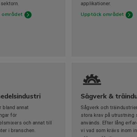
ssektorn.
applikationer.
 området
Upptäck området
delsindustri
Sågverk & träindu
r bland annat
Sågverk och träindustrier
ngar för
stora krav på utrustning
lsmixers och annat till
används. Efter lång erfa
ter i branschen.
vi vad som krävs inom in