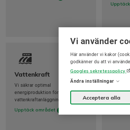
Upptäck
Vi använder co
Här använder vi kakor (cook
godkänner du att vi använde
Googles sekretesspolicy
Vattenkraft
Vindkr
Ändra inställningar
Vi säkrar optimal
Ägare sam
energiproduktion för din
vindkraft
Acceptera alla
vattenkraftanläggning.
komponen
Upptäck området
Upptäck