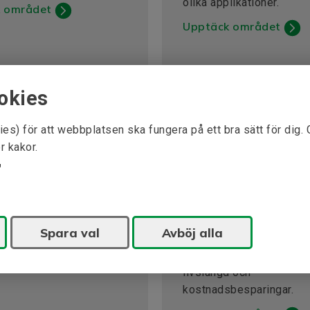
olika applikationer.
 området
Upptäck området
okies
ies) för att webbplatsen ska fungera på ett bra sätt för dig.
r kakor.
aft
HVAC
t tillverkare av
Våra drivlösningar kan e
verk för både service,
många fördelar för ditt 
Spara val
Avböj alla
ter och konsultation.
system, såsom
energieffektivitet, komfo
 området
livslängd och
kostnadsbesparingar.