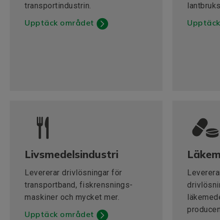
transportindustrin.
lantbruk
Upptäck området
Upptäck
Livsmedelsindustri
Läkeme
Levererar drivlösningar för
Leverera
transportband, fiskrensnings-
drivlösni
maskiner och mycket mer.
läkemede
producen
Upptäck området