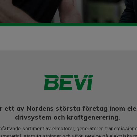
r ett av Nordens största företag inom ele
drivsystem och kraftgenerering.
mfattande sortiment av elmotorer, generatorer, transmissioner
smaterial, startutrustningar och utför service på elektriska 