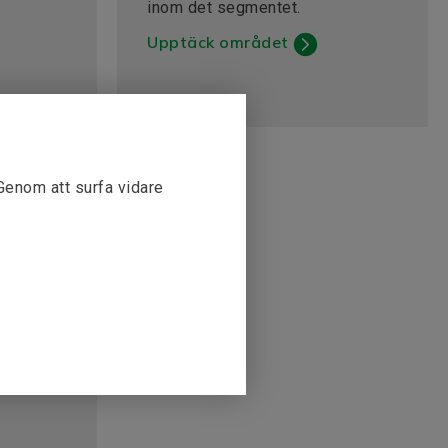
inom det segmentet.
Upptäck området
 Genom att surfa vidare
rbjuda
HVAC-
rt,