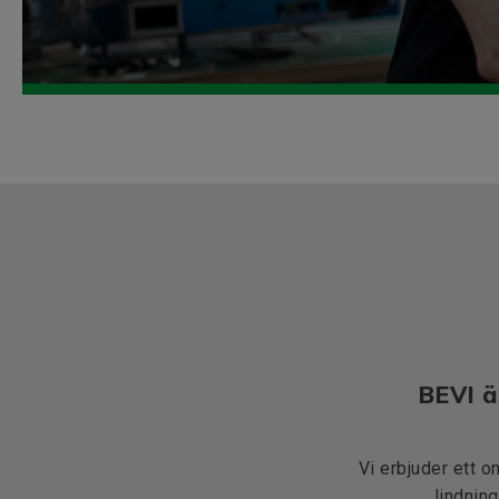
BEVI ä
Vi erbjuder ett o
lindning