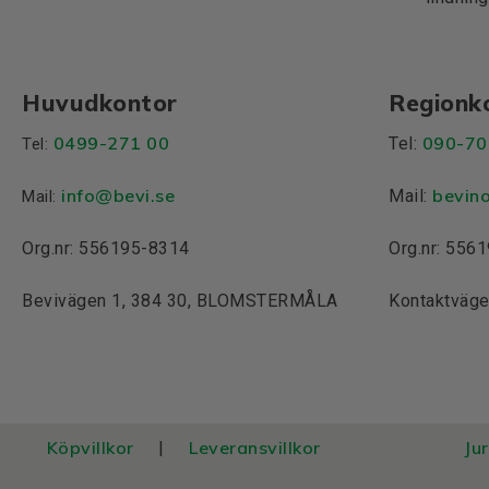
Huvudkontor
Regionk
0499-271 00
090-70
Tel:
Tel:
info
@bevi.se
bevin
Mail:
Mail:
Org.nr: 556195-8314
Org.nr: 556
Bevivägen 1, 384 30, BLOMSTERMÅLA
Kontaktväge
Köpvillkor
Leveransvillkor
Ju
|