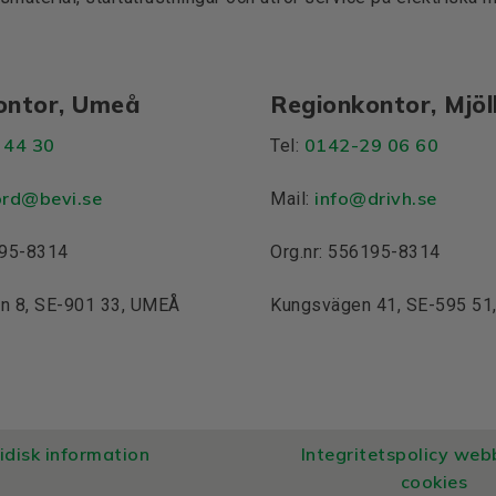
ontor, Umeå
Regionkontor, Mjö
 44 30
0142-29 06 60
Tel:
ord@bevi.se
info@drivh.se
Mail:
195-8314
Org.nr: 556195-8314
n 8, SE-901 33, UMEÅ
Kungsvägen 41, SE-595 5
ridisk information
Integritetspolicy web
cookies