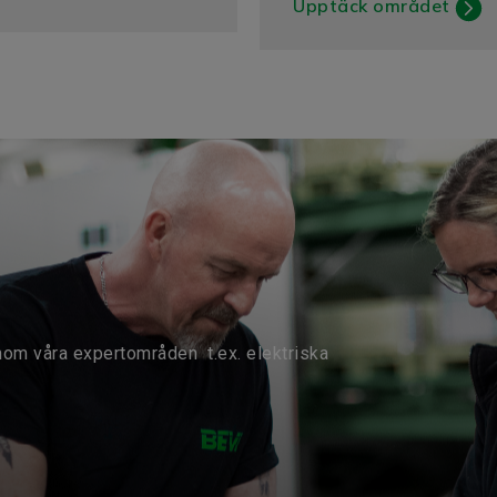
Upptäck området
nom våra expertområden t.ex. elektriska