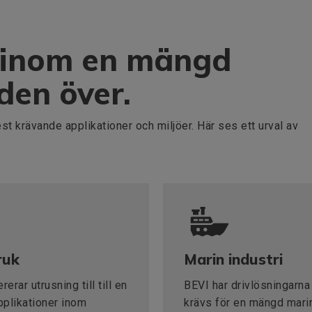
s inom en mängd
lden över.
t krävande applikationer och miljöer. Här ses ett urval av
ruk
Marin industri
rerar utrusning till till en
BEVI har drivlösningarn
plikationer inom
krävs för en mängd mari