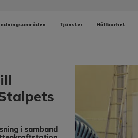
ändningsområden
Tjänster
Hållbarhet
ll
Stalpets
ösning i samband
tenkraftstation.