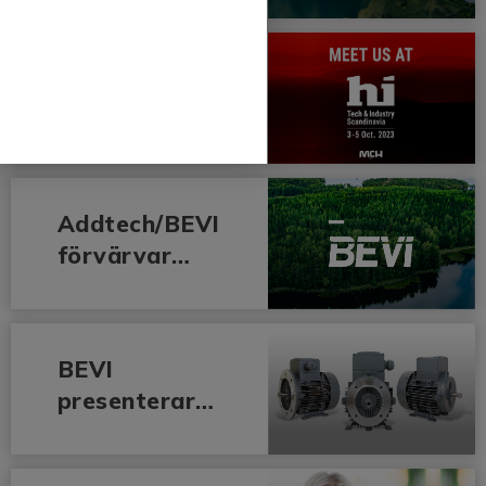
Norge
Möt oss på
HI Tech &
Industry
Scandinavia
Addtech/BEVI
förvärvar
Drivhuset AB
BEVI
presenterar
ny motorserie