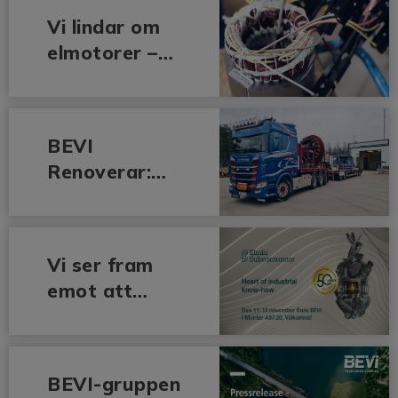
kW Shaft
Vi lindar om
Generator
elmotorer –
Retrofit
anpassat
efter din
applikation
BEVI
Renoverar:
Karlsnäs –
Fas 2
slutförd
Vi ser fram
emot att
träffa dig på
Elmia
Subcontracto
BEVI-gruppen
r mässan