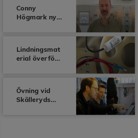
Indien
Conny
Högmark ny
teknikchef på
BEVI
Lindningsmat
erial överförs
till BEVI från
Carbex
Övning vid
Skälleryds
vattenkraftst
ation för att
säkra elnätet
vid allvarliga