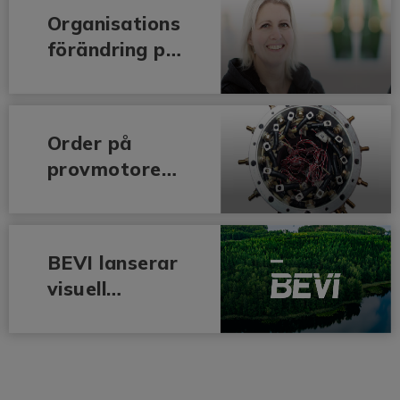
Organisations
förändring på
BEVI i
Norrland
Order på
provmotorer
för
elektrifiering
av fordon
BEVI lanserar
visuell
identitet och
ny logotyp