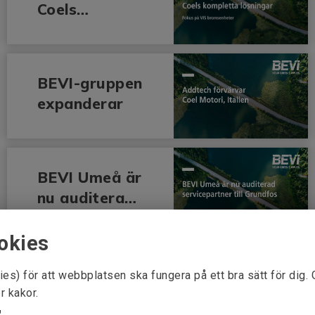
Coels
kompletta
lösningar
BEVI-gruppen
expanderar
BEVI Umeå är
nu auditerad
servicepartne
r till Grundfos
okies
Vi önskar dig
ies) för att webbplatsen ska fungera på ett bra sätt för dig.
en solig och
r kakor.
avslappnande