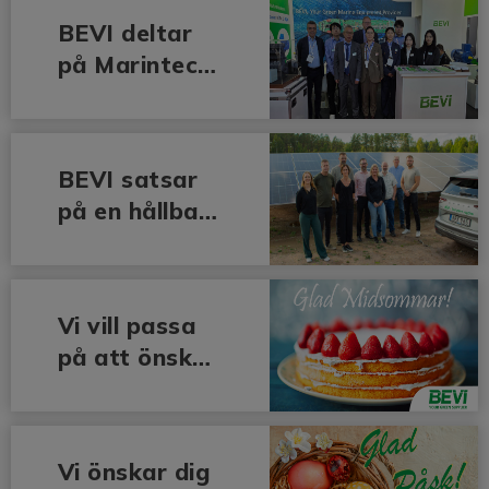
BEVI deltar
på Marintec
China 2025
BEVI satsar
på en hållbar
framtid
Vi vill passa
på att önska
alla en riktigt
härlig
midsommarhe
Vi önskar dig
lg!