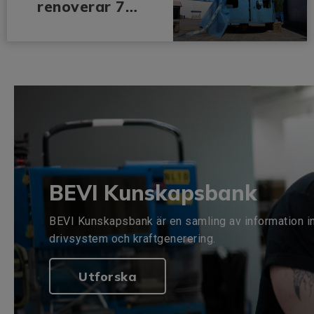
renoverar 75-
åring från
vattenkraftve
rk i Östanå
BEVI Kunskapsbank
BEVI Kunskapsbank är en samling av information i
drivsystem och kraftgenerering.
Utforska