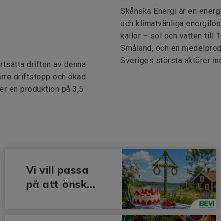
Skånska Energi är en energ
och klimatvänliga energilös
källor – sol och vatten till
Småland, och en medelprodu
Sveriges största aktörer in
rtsätta driften av denna
färre driftstopp och ökad
er en produktion på 3,5
Vi vill passa
på att önska
alla en riktigt
härlig