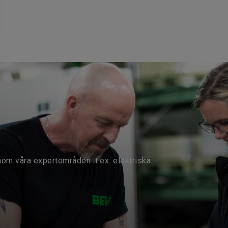
strömavbrott
nom våra expertområden t.ex. elektriska