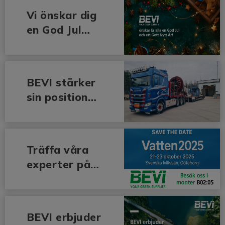
midsommarhe
Vi önskar dig
lg!
en God Jul
och ett Gott
Nytt År!
BEVI stärker
sin position
som ledande
partner för
generatorren
Träffa våra
overingar
experter på
mässan
Vatten2025
BEVI erbjuder