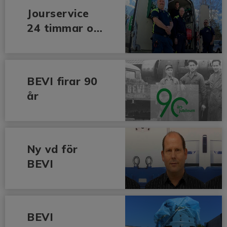
Jourservice
24 timmar om
dygnet
BEVI firar 90
år
Ny vd för
BEVI
BEVI