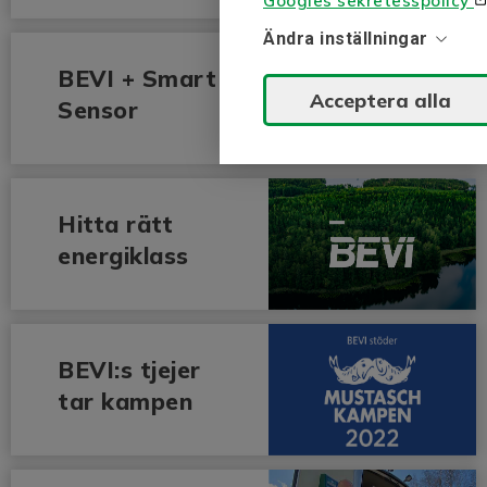
Googles sekretesspolicy
erkstad
Ändra inställningar
BEVI + Smart
Acceptera alla
Sensor
Hitta rätt
energiklass
BEVI:s tjejer
tar kampen