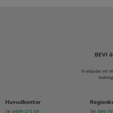
BEVI ä
Vi erbjuder ett o
lindning
Huvudkontor
Regionk
0499-271 00
090-70
Tel:
Tel: