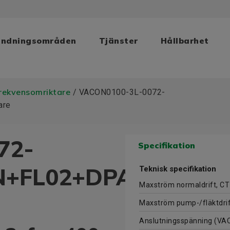
ändningsområden
Tjänster
Hållbarhet
rekvensomriktare
/ VACON0100-3L-0072-
are
72-
Specifikation
N+FL02+DPAP+DLSE
Teknisk specifikation
Maxström normaldrift, CT
Maxström pump-/fläktdrif
Anslutningsspänning (VA