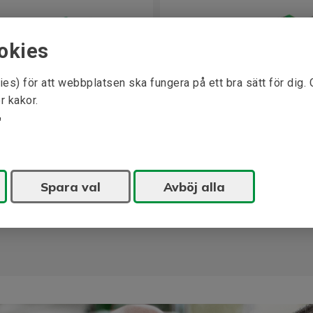
okies
ies) för att webbplatsen ska fungera på ett bra sätt för dig.
r kakor.
lbehör
OPT-B4-V Tillbehör
 i lager!
Finns i lager
Spara val
Avböj alla