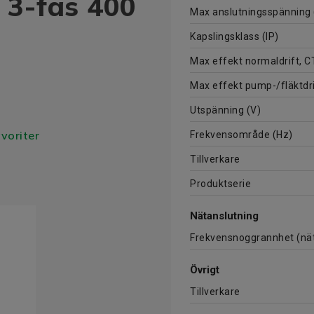
 3-fas 400
Max anslutningsspänning
Kapslingsklass (IP)
Max effekt normaldrift, C
Max effekt pump-/fläktdri
Utspänning (V)
avoriter
Frekvensområde (Hz)
Tillverkare
Produktserie
Nätanslutning
Frekvensnoggrannhet (nät
Övrigt
Tillverkare