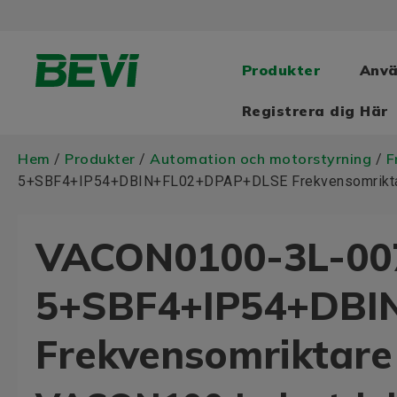
Produkter
Anv
Registrera dig Här
Hem
Produkter
Automation och motorstyrning
F
/
/
/
5+SBF4+IP54+DBIN+FL02+DPAP+DLSE Frekvensomrikt
VACON0100-3L-00
5+SBF4+IP54+DBI
Frekvensomriktare