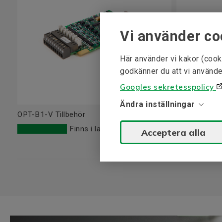
Vi använder co
Här använder vi kakor (cook
godkänner du att vi använde
Googles sekretesspolicy
Ändra inställningar
OPT-B1-V Tillbehör
OPT-B2-V Til
Finns i lager
Fåtal kvar
Acceptera alla