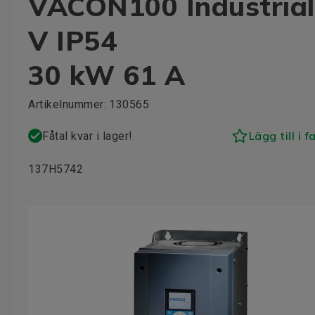
VACON100 Industrial
V IP54
30 kW 61 A
Artikelnummer:
130565
Lägg till i f
Fåtal kvar i lager!
137H5742