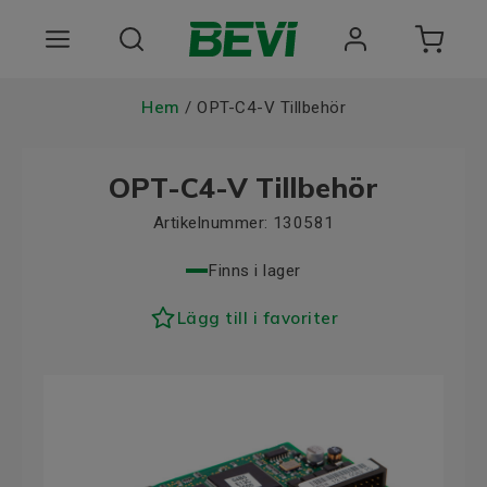
Produkter
Hem
/ OPT-C4-V Tillbehör
Användningsområden
OPT-C4-V Tillbehör
Tjänster
Artikelnummer:
130581
Hållbarhet
Finns i lager
Om oss
Lägg till i favoriter
Registrera dig Här
Choose language