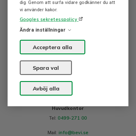
dig. Genom att surfa vidare godkänner du att
vi använder kakor.
Googles sekretesspolicy
Ändra inställningar
BEVI är ett av Nordens största företag inom
Acceptera alla
elektriska drivsystem och kraftgenerering.
Vi erbjuder ett omfattande sortiment av elmotorer,
generatorer, transmissioner, kraftelektronik,
Spara val
lindningsmaterial, startutrustningar och utför service på
elektriska maskiner.
Avböj alla
Huvudkontor
0499-271 00
Tel:
info
@bevi.se
Mail: