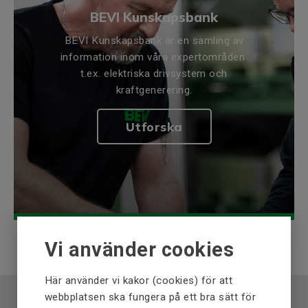
BEVI Kunskapsbank
BEVI Kunskapsbank är en samling av
information inom våra expertområden
t.ex. elektriska drivsystem och
kraftgenerering.
Utforska
Vi använder cookies
Här använder vi kakor (cookies) för att
webbplatsen ska fungera på ett bra sätt för