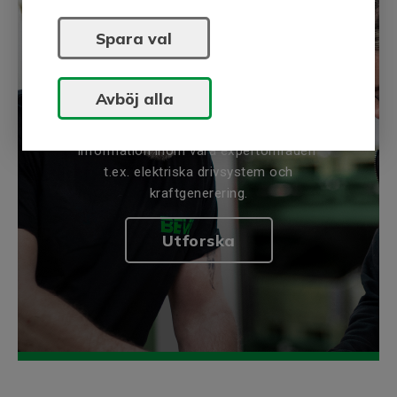
Spara val
Avböj alla
BEVI Kunskapsbank
BEVI Kunskapsbank är en samling av
information inom våra expertområden
t.ex. elektriska drivsystem och
kraftgenerering.
Utforska