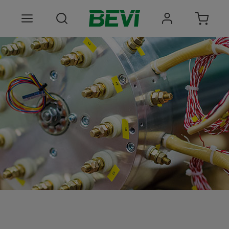
Produkter
Användningsområden
Tjänster
Hållbarhet
Om oss
Registrera dig Här
Choose language