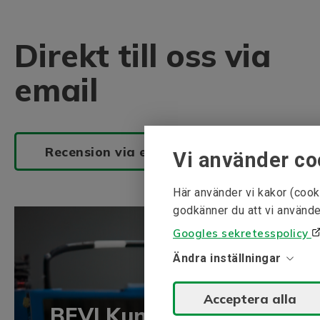
Direkt till oss via
email
Recension via email
Vi använder co
Här använder vi kakor (cook
godkänner du att vi använde
Googles sekretesspolicy
Ändra inställningar
Acceptera alla
BEVI Kunskapsbank