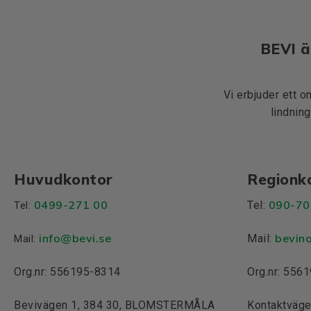
BEVI ä
Vi erbjuder ett o
lindning
Huvudkontor
Regionk
0499-271 00
090-70
Tel:
Tel:
info
@bevi.se
bevin
Mail:
Mail:
Org.nr: 556195-8314
Org.nr: 556
Bevivägen 1, 384 30, BLOMSTERMÅLA
Kontaktväge