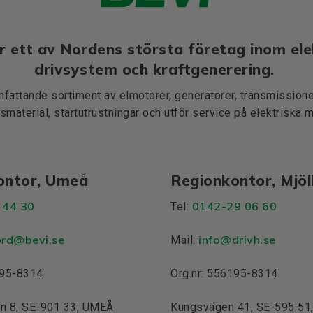
r ett av Nordens största företag inom ele
drivsystem och kraftgenerering.
mfattande sortiment av elmotorer, generatorer, transmissioner
smaterial, startutrustningar och utför service på elektriska 
ontor, Umeå
Regionkontor, Mjö
 44 30
0142-29 06 60
Tel:
ord@bevi.se
info@drivh.se
Mail:
195-8314
Org.nr: 556195-8314
n 8, SE-901 33, UMEÅ
Kungsvägen 41, SE-595 5