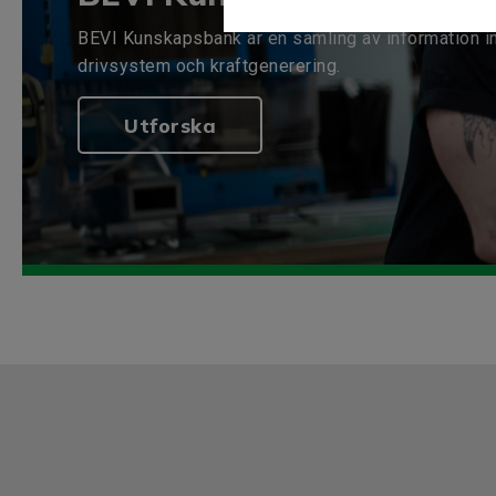
BEVI Kunskapsbank är en samling av information i
drivsystem och kraftgenerering.
Utforska