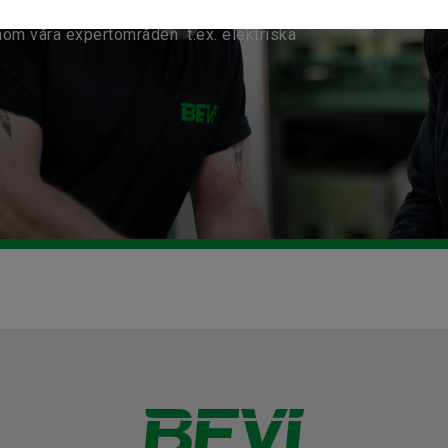
nom våra expertområden t.ex. elektriska