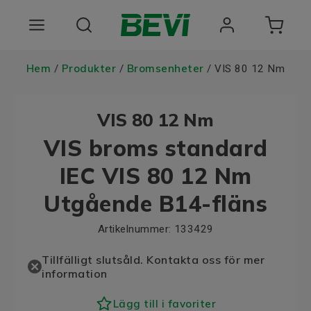
Produkter
Hem
Produkter
Bromsenheter
/
/
/ VIS 80 12 Nm
Användningsområden
VIS 80 12 Nm
Tjänster
VIS broms standard
Hållbarhet
IEC VIS 80 12 Nm
Utgående B14-fläns
Om oss
Artikelnummer:
133429
Registrera dig Här
Tillfälligt slutsåld. Kontakta oss för mer
Choose language
information
Lägg till i favoriter