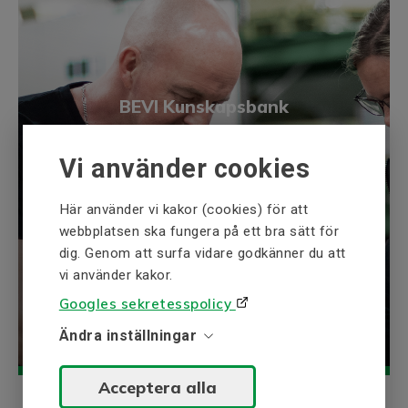
B
10
C
33,5
T
236,5
BEVI Kunskapsbank
F2
3
F1
BEVI Kunskapsbank är en samling av
3,5
information inom våra expertområden
Vi använder cookies
Fläns, B5
t.ex. elektriska drivsystem och
kraftgenerering.
N/N1
165
Här använder vi kakor (cookies) för att
webbplatsen ska fungera på ett bra sätt för
D/D1
200
Utforska
dig. Genom att surfa vidare godkänner du att
O1
11,5
vi använder kakor.
O
M10
Googles sekretesspolicy
Fläns, B14 / C2
Ändra inställningar
N2
100
Acceptera alla
E2
80