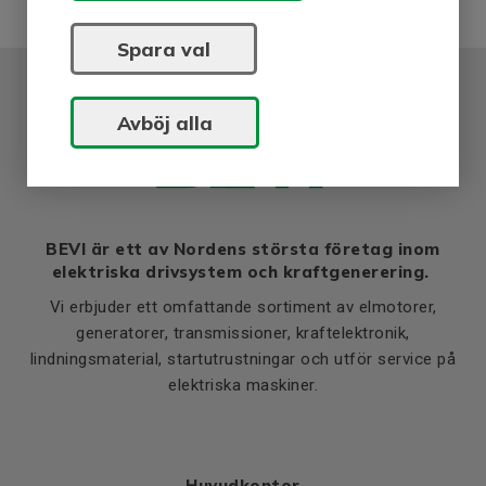
D2
120
O2
Spara val
M6
Avböj alla
BEVI är ett av Nordens största företag inom
elektriska drivsystem och kraftgenerering.
Vi erbjuder ett omfattande sortiment av elmotorer,
generatorer, transmissioner, kraftelektronik,
lindningsmaterial, startutrustningar och utför service på
elektriska maskiner.
Huvudkontor