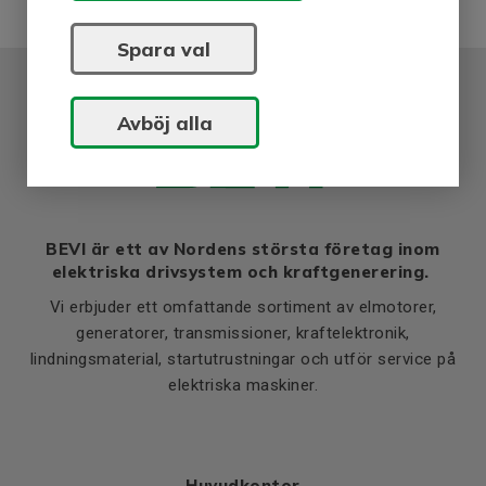
D2
160
O2
Spara val
M8
Avböj alla
BEVI är ett av Nordens största företag inom
elektriska drivsystem och kraftgenerering.
Vi erbjuder ett omfattande sortiment av elmotorer,
generatorer, transmissioner, kraftelektronik,
lindningsmaterial, startutrustningar och utför service på
elektriska maskiner.
Huvudkontor