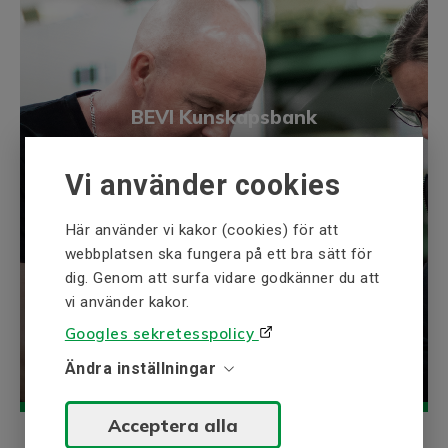
B
12
C
52,5
T
293,5
BEVI Kunskapsbank
F2
3,5
F1
BEVI Kunskapsbank är en samling av
4
information inom våra expertområden
Vi använder cookies
Fläns, B5
t.ex. elektriska drivsystem och
kraftgenerering.
N/N1
215
Här använder vi kakor (cookies) för att
webbplatsen ska fungera på ett bra sätt för
D/D1
250
Utforska
dig. Genom att surfa vidare godkänner du att
O1
14,5
vi använder kakor.
O
M12
Googles sekretesspolicy
Fläns, B14 / C2
Ändra inställningar
N2
130
Acceptera alla
E2
110