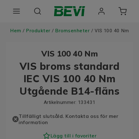
Produkter
Hem
Produkter
Bromsenheter
/
/
/ VIS 100 40 Nm
Användningsområden
VIS 100 40 Nm
Tjänster
VIS broms standard
Hållbarhet
IEC VIS 100 40 Nm
Utgående B14-fläns
Om oss
Artikelnummer:
133431
Registrera dig Här
Tillfälligt slutsåld. Kontakta oss för mer
Choose language
information
Lägg till i favoriter