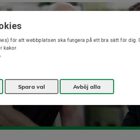
okies
ies) för att webbplatsen ska fungera på ett bra sätt för dig.
r kakor.
nom våra expertområden t.ex. elektriska
Spara val
Avböj alla