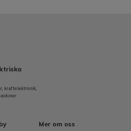
ktriska
, kraftelektronik,
maskiner.
lby
Mer om oss