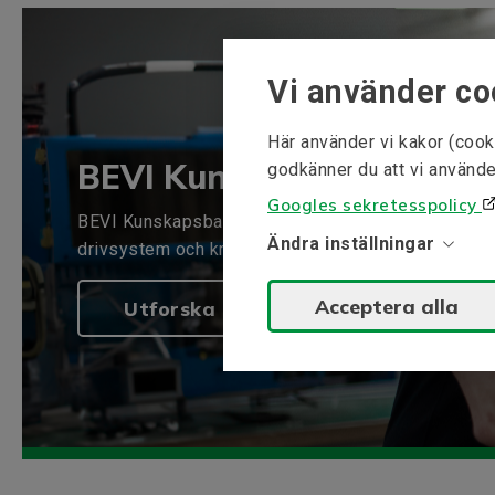
Vi använder co
Här använder vi kakor (cook
BEVI Kunskapsbank
godkänner du att vi använde
Googles sekretesspolicy
BEVI Kunskapsbank är en samling av information i
Ändra inställningar
drivsystem och kraftgenerering.
Acceptera alla
Utforska