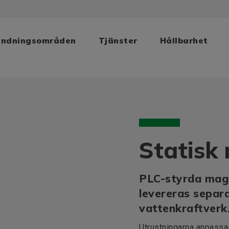
ändningsområden
Tjänster
Hållbarhet
Statisk
PLC-styrda magn
levereras separa
vattenkraftverk
Utrustningarna anpassas