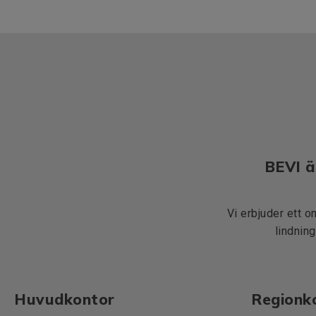
BEVI ä
Vi erbjuder ett o
lindning
Huvudkontor
Regionk