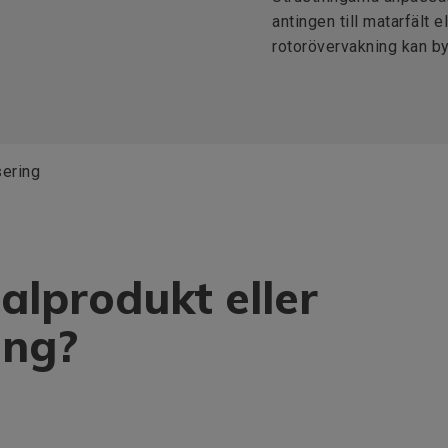
antingen till matarfält e
rotorövervakning kan by
sering
alprodukt eller
ing?