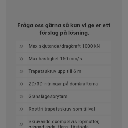
Fråga oss gärna så kan vi ge er ett
förslag på lösning.
Max skjutande/dragkraft 1000 kN
Max hastighet 150 mm/s
Trapetsskruv upp till 6 m
2D/3D-ritningar på domkrafterna
Gränslägesbrytare
Rostfri trapetsskruv som tillval
Skruvände exempelvis löpmutter,
gängad ände, fläns, fästögla