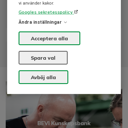
vi använder kakor.
Googles sekretesspolicy
Manualer och instruktioner
Ändra inställningar
Underlag för val av domkraft (sv/en)
Acceptera alla
Spara val
Avböj alla
BEVI Kunskapsbank