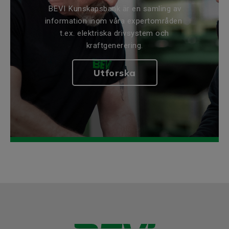
BEVI Kunskapsbank är en samling av
information inom våra expertområden
t.ex. elektriska drivsystem och
kraftgenerering.
Utforska