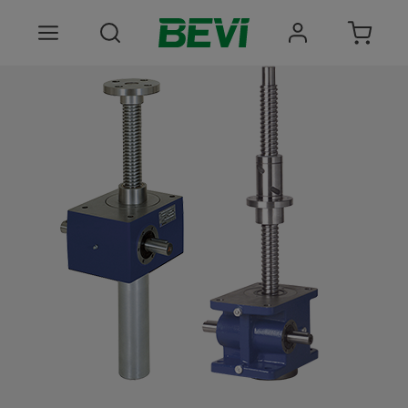
Produkter
Användningsområden
Tjänster
Hållbarhet
Om oss
Registrera dig Här
Choose language