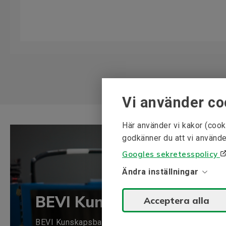
Vi använder co
Här använder vi kakor (cook
godkänner du att vi använde
Googles sekretesspolicy
Ändra inställningar
BEVI Kunskapsbank
Acceptera alla
BEVI Kunskapsbank är en samling av information i