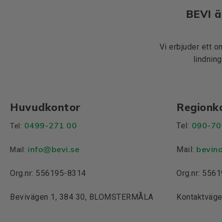
BEVI ä
Vi erbjuder ett o
lindning
Huvudkontor
Regionk
0499-271 00
090-70
Tel:
Tel:
info
@bevi.se
bevin
Mail:
Mail:
Org.nr: 556195-8314
Org.nr: 556
Bevivägen 1, 384 30, BLOMSTERMÅLA
Kontaktväge