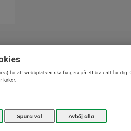
okies
ies) för att webbplatsen ska fungera på ett bra sätt för dig.
r kakor.
Spara val
Avböj alla
nom våra expertområden t.ex. elektriska