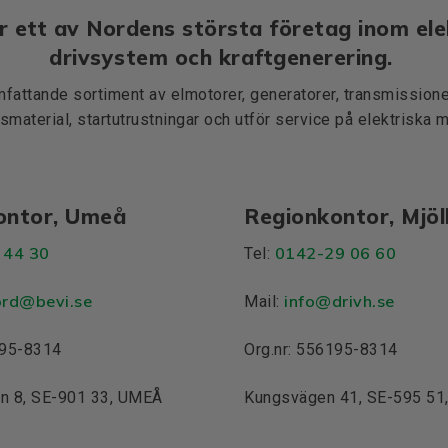
r ett av Nordens största företag inom ele
drivsystem och kraftgenerering.
mfattande sortiment av elmotorer, generatorer, transmissioner
smaterial, startutrustningar och utför service på elektriska 
ontor, Umeå
Regionkontor, Mjö
 44 30
0142-29 06 60
Tel:
ord@bevi.se
info@drivh.se
Mail:
195-8314
Org.nr: 556195-8314
n 8, SE-901 33, UMEÅ
Kungsvägen 41, SE-595 5