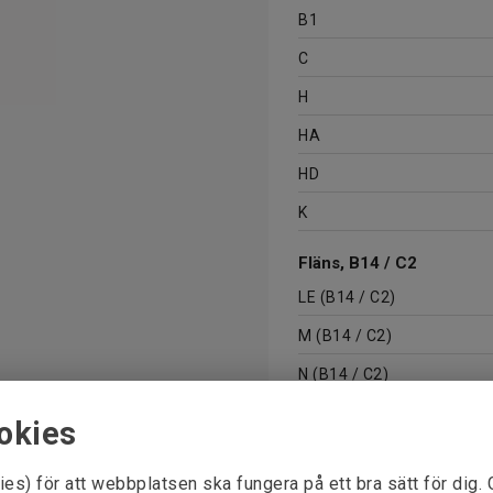
B1
C
H
HA
HD
K
Fläns, B14 / C2
LE (B14 / C2)
M (B14 / C2)
N (B14 / C2)
P (B14 / C2)
okies
S, mm Ø (B14 / C2)
ies) för att webbplatsen ska fungera på ett bra sätt för dig.
T (B14 / C2)