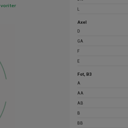
avoriter
L
Axel
D
GA
F
E
Fot, B3
A
AA
AB
B
BB