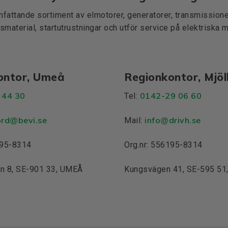
mfattande sortiment av elmotorer, generatorer, transmissioner
smaterial, startutrustningar och utför service på elektriska 
ontor, Umeå
Regionkontor, Mjö
 44 30
0142-29 06 60
Tel:
ord@bevi.se
info@drivh.se
Mail:
195-8314
Org.nr: 556195-8314
n 8, SE-901 33, UMEÅ
Kungsvägen 41, SE-595 5