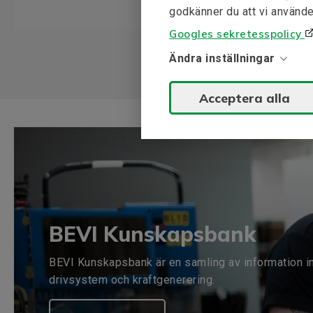
godkänner du att vi använde
Googles sekretesspolicy
Ändra inställningar
Acceptera alla
BEVI Kunskapsbank
BEVI Kunskapsbank är en samling av information i
drivsystem och kraftgenerering.