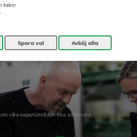
r kakor.
Spara val
Avböj alla
nom våra expertområden t.ex. elektriska