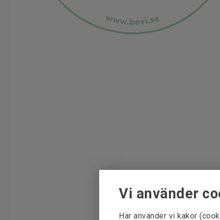
Vi använder co
Här använder vi kakor (cook