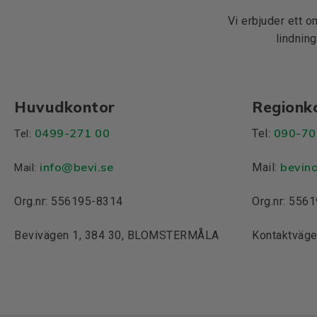
Vi erbjuder ett o
lindning
Huvudkontor
Regionk
0499-271 00
090-70
Tel:
Tel:
info
@bevi.se
bevin
Mail:
Mail:
Org.nr: 556195-8314
Org.nr: 556
Bevivägen 1, 384 30, BLOMSTERMÅLA
Kontaktväge