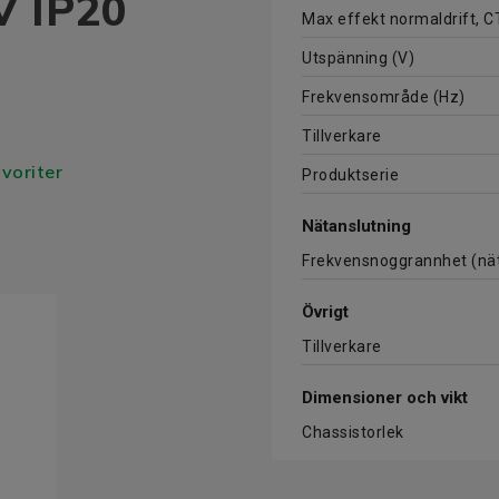
V IP20
Max effekt normaldrift, C
Utspänning (V)
Frekvensområde (Hz)
Tillverkare
avoriter
Produktserie
Nätanslutning
Frekvensnoggrannhet (nät
Övrigt
Tillverkare
Dimensioner och vikt
Chassistorlek