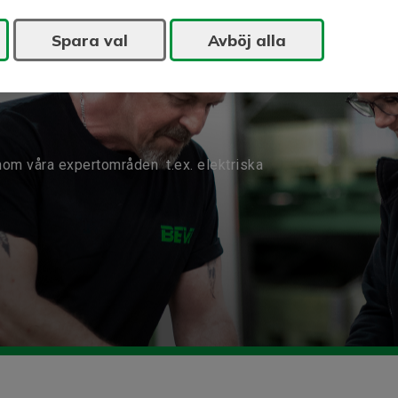
Spara val
Avböj alla
nom våra expertområden t.ex. elektriska