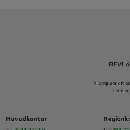
BEVI ä
Vi erbjuder ett o
lindning
Huvudkontor
Regionk
0499-271 00
090-70
Tel:
Tel: