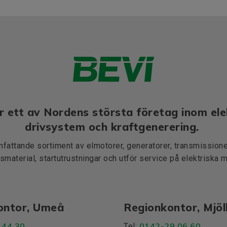
r ett av Nordens största företag inom ele
drivsystem och kraftgenerering.
mfattande sortiment av elmotorer, generatorer, transmissioner
smaterial, startutrustningar och utför service på elektriska 
ontor, Umeå
Regionkontor, Mjö
 44 30
0142-29 06 60
Tel: