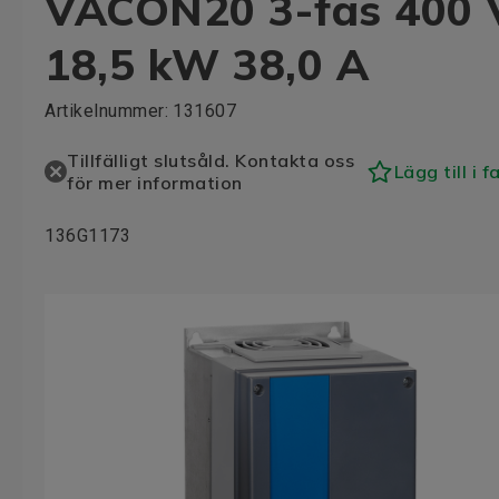
VACON20 3-fas 400 
18,5 kW 38,0 A
Artikelnummer:
131607
Tillfälligt slutsåld. Kontakta oss
Lägg till i f
för mer information
136G1173