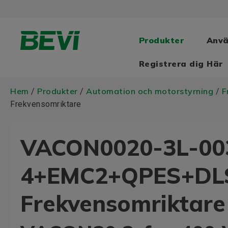
Produkter
Anv
Registrera dig Här
Hem
Produkter
Automation och motorstyrning
F
/
/
/
Frekvensomriktare
VACON0020-3L-00
4+EMC2+QPES+DL
Frekvensomriktare