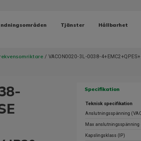
ändningsområden
Tjänster
Hållbarhet
rekvensomriktare
/ VACON0020-3L-0038-4+EMC2+QPES
38-
Specifikation
SE
Teknisk specifikation
Anslutningsspänning (VA
Max anslutningsspänning
Kapslingsklass (IP)