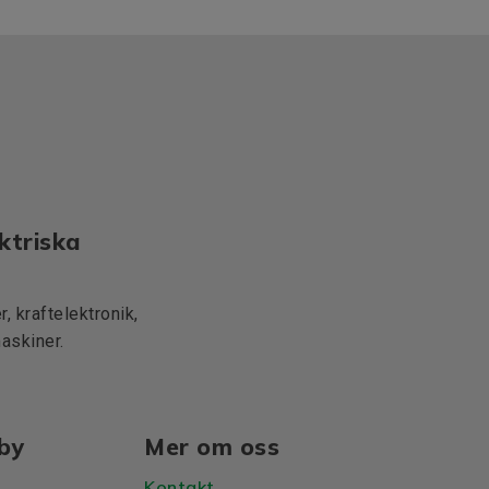
ktriska
, kraftelektronik,
maskiner.
lby
Mer om oss
Kontakt