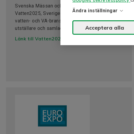
Googles sekretesspolicy
Svenska Mässan och Vattenindustrin skapar
Ändra inställningar
Vatten2025, Sveriges största mötesplats för
vatten- och VA-branschen, med över 250
Acceptera alla
utställare och samlad expertis.
Länk till Vatten2025