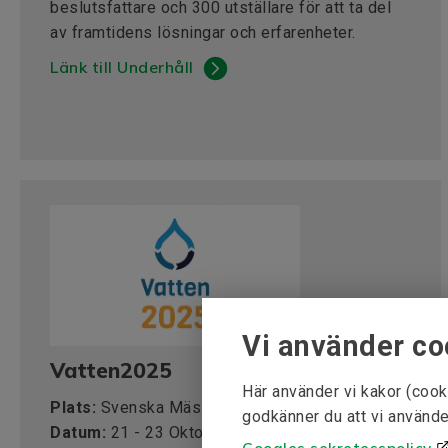
beslutsfattare och 300 utställare för att ta del
av framtidens lösningar och erfarenheter.
Länk till Underhåll
Vi använder co
Vatten2025
Här använder vi kakor (cook
Plats:
Svenska Mässan, Göteborg
godkänner du att vi använde
Datum:
21 - 23 Oktober 2025