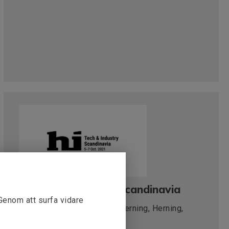
hi Tech & Industry Scandinavia
 Genom att surfa vidare
Plats:
MCH Messecenter Herning, Herning,
Danmark