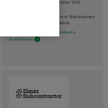
Datum:
30 September - 2 Oktober 2025
Monter:
M 9580
hi Tech & Industry Scandinavia är Skandinaviens
största teknik- och industrimässa.
Länk till mässan hi Tech & Industry
Scandinavia