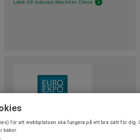
Länk till mässan Marintec China
okies
EURO EXPO IndustriMässa
ies) för att webbplatsen ska fungera på ett bra sätt för dig.
Plats:
Sparebanken Møre Arena, Ålesund, Norge
r kakor.
Datum:
8 - 9 Oktober 2025