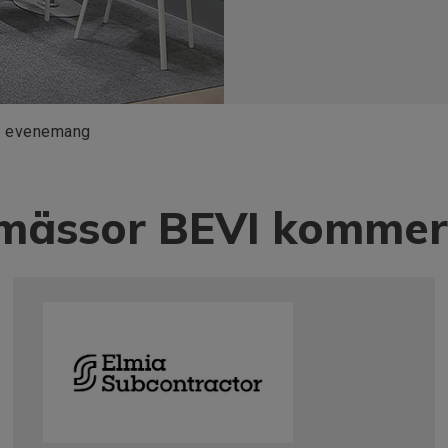
h evenemang
ässor BEVI kommer a