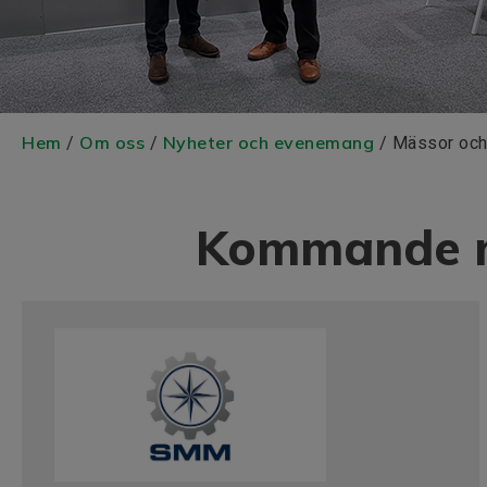
Hem
Om oss
Nyheter och evenemang
/
/
/ Mässor oc
Kommande m