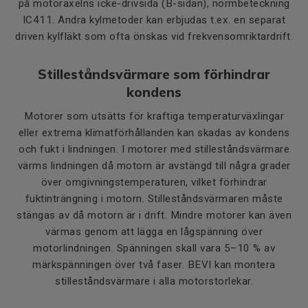
på motoraxelns icke-drivsida (B-sidan), normbeteckning
IC411. Andra kylmetoder kan erbjudas t.ex. en separat
driven kylfläkt som ofta önskas vid frekvensomriktardrift.
Stilleståndsvärmare som förhindrar
kondens
Motorer som utsätts för kraftiga temperaturväxlingar
eller extrema klimatförhållanden kan skadas av kondens
och fukt i lindningen. I motorer med stilleståndsvärmare
värms lindningen då motorn är avstängd till några grader
över omgivningstemperaturen, vilket förhindrar
fuktinträngning i motorn. Stilleståndsvärmaren måste
stängas av då motorn är i drift. Mindre motorer kan även
värmas genom att lägga en lågspänning över
motorlindningen. Spänningen skall vara 5–10 % av
märkspänningen över två faser. BEVI kan montera
stilleståndsvärmare i alla motorstorlekar.