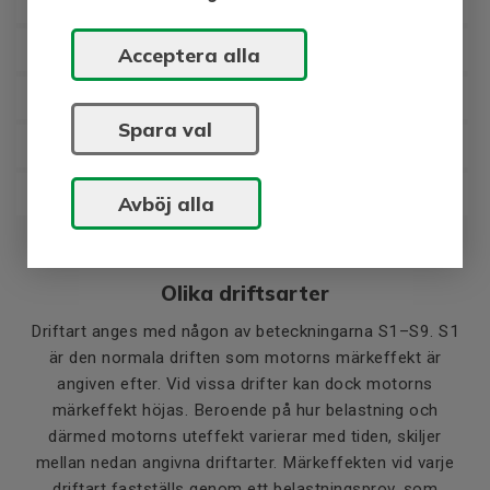
A -
105
E -
120
Acceptera alla
B -
130
Spara val
F -
155
H -
180
Avböj alla
Olika driftsarter
Driftart anges med någon av beteckningarna S1–S9. S1
är den normala driften som motorns märkeffekt är
angiven efter. Vid vissa drifter kan dock motorns
märkeffekt höjas. Beroende på hur belastning och
därmed motorns uteffekt varierar med tiden, skiljer
mellan nedan angivna driftarter. Märkeffekten vid varje
driftart fastställs genom ett belastningsprov, som