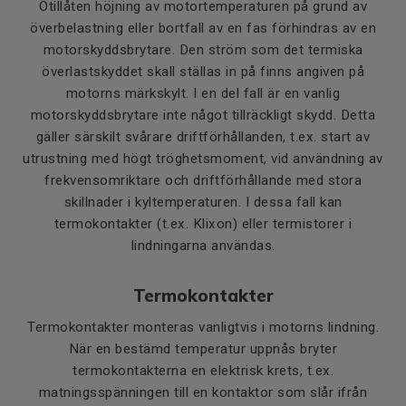
Otillåten höjning av motortemperaturen på grund av
överbelastning eller bortfall av en fas förhindras av en
motorskyddsbrytare. Den ström som det termiska
överlastskyddet skall ställas in på finns angiven på
motorns märkskylt. I en del fall är en vanlig
motorskyddsbrytare inte något tillräckligt skydd. Detta
gäller särskilt svårare driftförhållanden, t.ex. start av
utrustning med högt tröghetsmoment, vid användning av
frekvensomriktare och driftförhållande med stora
skillnader i kyltemperaturen. I dessa fall kan
termokontakter (t.ex. Klixon) eller termistorer i
lindningarna användas.
Termokontakter
Termokontakter monteras vanligtvis i motorns lindning.
När en bestämd temperatur uppnås bryter
termokontakterna en elektrisk krets, t.ex.
matningsspänningen till en kontaktor som slår ifrån