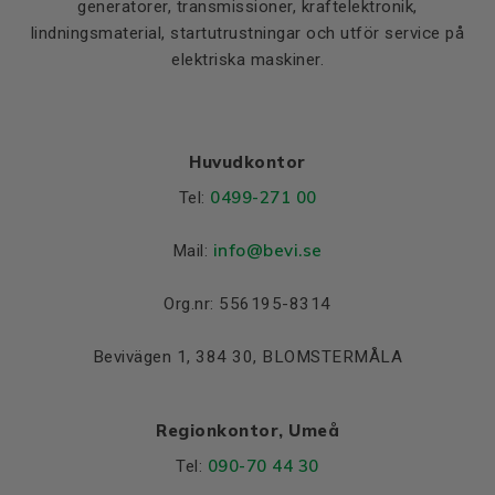
generatorer, transmissioner, kraftelektronik,
lindningsmaterial, startutrustningar och utför service på
elektriska maskiner.
Huvudkontor
0499-271 00
Tel:
info
@bevi.se
Mail:
Org.nr: 556195-8314
Bevivägen 1, 384 30, BLOMSTERMÅLA
Regionkontor, Umeå
090-70 44 30
Tel: