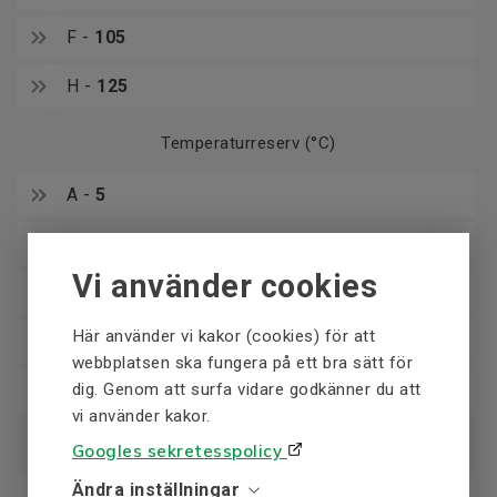
F -
105
H -
125
Temperaturreserv (°C)
A -
5
E -
5
Vi använder cookies
B -
10
Här använder vi kakor (cookies) för att
F -
10
webbplatsen ska fungera på ett bra sätt för
H -
dig. Genom att surfa vidare godkänner du att
15
vi använder kakor.
Maxtemperatur (°C)
Googles sekretesspolicy
Ändra inställningar