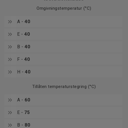
Omgivningstemperatur (°C)
A -
40
E -
40
B -
40
F -
40
H -
40
Tillåten temperaturstegring (°C)
A -
60
E -
75
B -
80