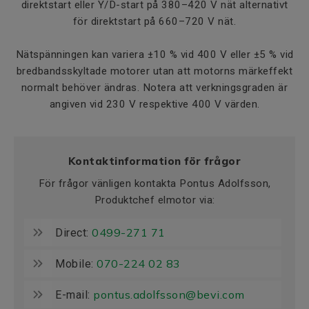
direktstart eller Y/D-start på 380–420 V nät alternativt
för direktstart på 660–720 V nät.
Nätspänningen kan variera ±10 % vid 400 V eller ±5 % vid
bredbandsskyltade motorer utan att motorns märkeffekt
normalt behöver ändras. Notera att verkningsgraden är
angiven vid 230 V respektive 400 V värden.
Kontaktinformation för frågor
För frågor vänligen kontakta Pontus Adolfsson,
Produktchef elmotor via:
0499-271 71
Direct:
070-224 02 83
Mobile:
pontus.adolfsson@bevi.com
E-mail: