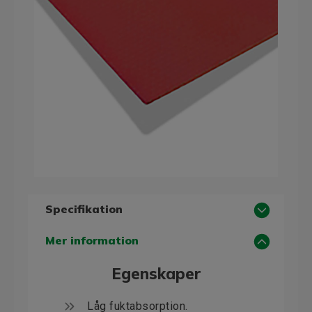
Specifikation
Generella egenskaper
Mer information
Material
GPO-3
Egenskaper
Glasmatta med
polyesterharts som
Låg fuktabsorption.
sammanpressats under