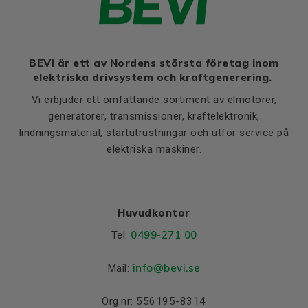
Elektrisk
genomslagshållfasthet i
47
olja parallellt 90°C (kV/mm)
BEVI är ett av Nordens största företag inom
Gränskrypspänning (CTI)
600
elektriska drivsystem och kraftgenerering.
Isolationsresistans efter
8
5x10
Vi erbjuder ett omfattande sortiment av elmotorer,
nedsänkning i vatten (Ω)
generatorer, transmissioner, kraftelektronik,
Normer
lindningsmaterial, startutrustningar och utför service på
elektriska maskiner.
NEMA-GPO‐3
DIN 7735-HM 2471
Normer
EN60893/IEC893-UPGM
203
Huvudkontor
Dimensioner och vikt
0499-271 00
Tel:
Tjocklek och dimension
4,0x1255x1215
(mm)
info
@bevi.se
Mail:
Vikt (kg)
11
Förpackning
Säljs styckvis
Org.nr: 556195-8314