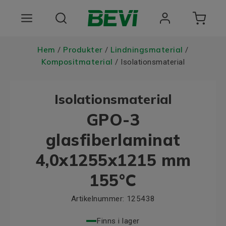
Produkter
Hem
Produkter
Lindningsmaterial
/
/
/
Kompositmaterial
/ Isolationsmaterial
Användningsområden
Isolationsmaterial
Tjänster
GPO-3
Hållbarhet
glasfiberlaminat
Om oss
4,0x1255x1215 mm
Registrera dig Här
155°C
Choose language
Artikelnummer:
125438
Finns i lager