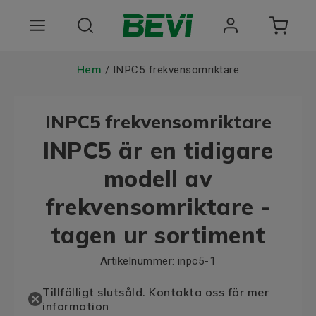
Produkter
Hem
/ INPC5 frekvensomriktare
Användningsområden
INPC5 frekvensomriktare
Tjänster
INPC5 är en tidigare
Hållbarhet
modell av
frekvensomriktare -
Om oss
tagen ur sortiment
Registrera dig Här
Artikelnummer:
inpc5-1
Choose language
Tillfälligt slutsåld. Kontakta oss för mer
information