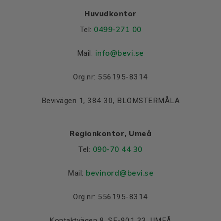
Huvudkontor
0499-271 00
Tel:
info
@bevi.se
Mail:
Org.nr: 556195-8314
Bevivägen 1, 384 30, BLOMSTERMÅLA
Regionkontor, Umeå
090-70 44 30
Tel:
bevinord@bevi.se
Mail:
Org.nr: 556195-8314
Kontaktvägen 8, SE-901 33, UMEÅ