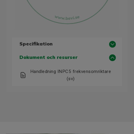
Specifikation
Teknisk specifikation
Dokument och resurser
Produktserie
INPC5
Handledning INPC5 frekvensomriktare
(sv)