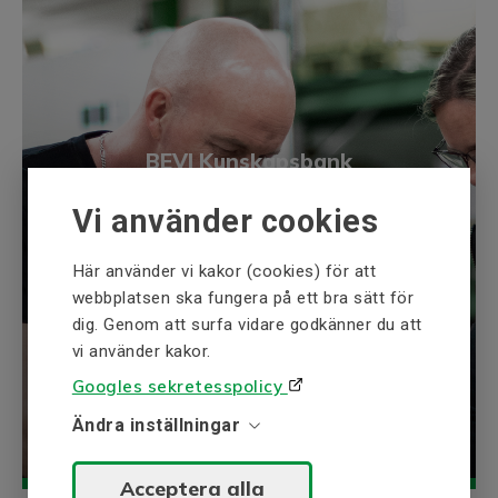
BEVI Kunskapsbank
BEVI Kunskapsbank är en samling av
Vi använder cookies
information inom våra expertområden
t.ex. elektriska drivsystem och
Här använder vi kakor (cookies) för att
kraftgenerering.
webbplatsen ska fungera på ett bra sätt för
dig. Genom att surfa vidare godkänner du att
Utforska
vi använder kakor.
Googles sekretesspolicy
Ändra inställningar
Acceptera alla