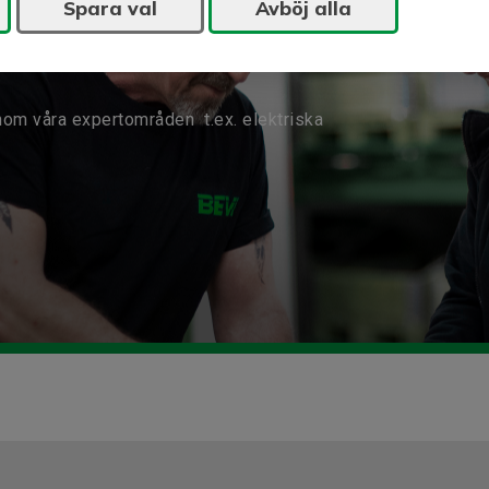
Spara val
Avböj alla
nom våra expertområden t.ex. elektriska