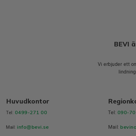
BEVI ä
Vi erbjuder ett o
lindning
Huvudkontor
Regionk
0499-271 00
090-70
Tel:
Tel:
info
@bevi.se
bevin
Mail:
Mail: