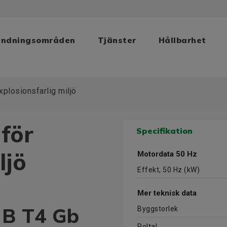
ändningsområden
Tjänster
Hållbarhet
plosionsfarlig miljö
för
Specifikation
ljö
Motordata 50 Hz
Effekt, 50 Hz (kW)
Mer teknisk data
IB T4 Gb
Byggstorlek
Poltal