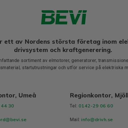
r ett av Nordens största företag inom ele
drivsystem och kraftgenerering.
mfattande sortiment av elmotorer, generatorer, transmissioner
smaterial, startutrustningar och utför service på elektriska 
ontor, Umeå
Regionkontor, Mjö
 44 30
0142-29 06 60
Tel:
ord@bevi.se
info@drivh.se
Mail: