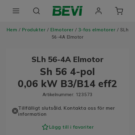
Produkter
Hem
Produkter
Elmotorer
3-fas elmotorer
/
/
/
/ SLh
56-4A Elmotor
Användningsområden
SLh 56-4A Elmotor
Tjänster
Sh 56 4-pol
Hållbarhet
0,06 kW B3/B14 eff2
Om oss
Artikelnummer:
123573
Registrera dig Här
Tillfälligt slutsåld. Kontakta oss för mer
information
Lägg till i favoriter