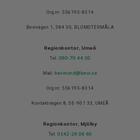
Lager DE och NDE
Lager DE
6201 2Z
Org.nr: 556195-8314
Lager NDE
6201 2Z
Bevivägen 1, 384 30, BLOMSTERMÅLA
Regionkontor, Umeå
090-70 44 30
Tel:
bevinord@bevi.se
Mail:
Org.nr: 556195-8314
Kontaktvägen 8, SE-901 33, UMEÅ
Regionkontor, Mjölby
0142-29 06 60
Tel: