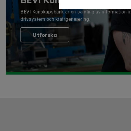
BEVI Kunskapsbank
BEVI Kunskapsbank är en samling av information i
drivsystem och kraftgenerering.
Utforska