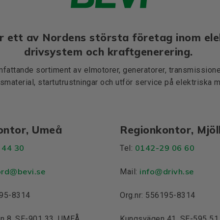
r ett av Nordens största företag inom ele
drivsystem och kraftgenerering.
mfattande sortiment av elmotorer, generatorer, transmissioner
smaterial, startutrustningar och utför service på elektriska 
ontor, Umeå
Regionkontor, Mjö
 44 30
0142-29 06 60
Tel:
ord@bevi.se
info@drivh.se
Mail:
195-8314
Org.nr: 556195-8314
n 8, SE-901 33, UMEÅ
Kungsvägen 41, SE-595 5