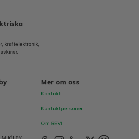
ktriska
, kraftelektronik,
maskiner.
lby
Mer om oss
Kontakt
Kontaktpersoner
Om BEVI
1, MJÖLBY