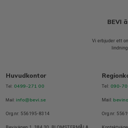
BEVI ä
Vi erbjuder ett o
lindning
Huvudkontor
Regionk
0499-271 00
090-70
Tel:
Tel:
info
@bevi.se
bevin
Mail:
Mail:
Org.nr: 556195-8314
Org.nr: 556
Bevivägen 1, 384 30, BLOMSTERMÅLA
Kontaktväge