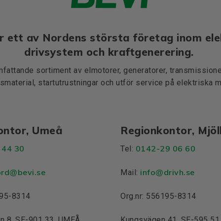
r ett av Nordens största företag inom ele
drivsystem och kraftgenerering.
mfattande sortiment av elmotorer, generatorer, transmissioner
smaterial, startutrustningar och utför service på elektriska 
ontor, Umeå
Regionkontor, Mjö
 44 30
0142-29 06 60
Tel:
ord@bevi.se
info@drivh.se
Mail:
195-8314
Org.nr: 556195-8314
n 8, SE-901 33, UMEÅ
Kungsvägen 41, SE-595 5