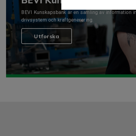
BEVI Kunskapsbank
BEVI Kunskapsbank är en samling av information i
drivsystem och kraftgenerering.
Utforska