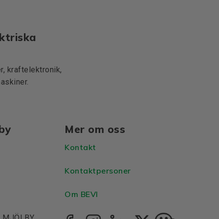
ktriska
, kraftelektronik,
maskiner.
lby
Mer om oss
Kontakt
Kontaktpersoner
Om BEVI
1, MJÖLBY