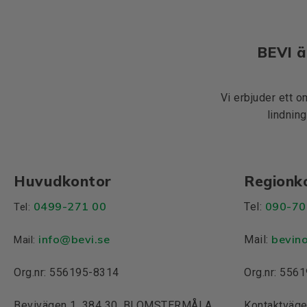
BEVI ä
Vi erbjuder ett o
lindning
Huvudkontor
Regionk
0499-271 00
090-70
Tel:
Tel:
info
@bevi.se
bevin
Mail:
Mail:
Org.nr: 556195-8314
Org.nr: 556
Bevivägen 1, 384 30, BLOMSTERMÅLA
Kontaktväge