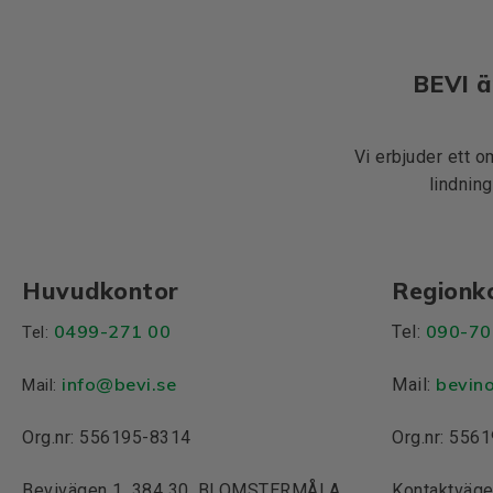
BEVI ä
Vi erbjuder ett o
lindning
Huvudkontor
Regionk
0499-271 00
090-70
Tel:
Tel:
info
@bevi.se
bevin
Mail:
Mail:
Org.nr: 556195-8314
Org.nr: 556
Bevivägen 1, 384 30, BLOMSTERMÅLA
Kontaktväge