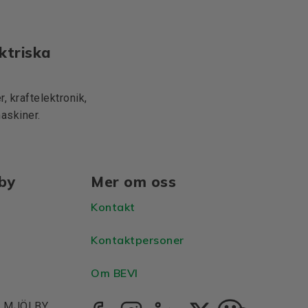
ktriska
, kraftelektronik,
maskiner.
lby
Mer om oss
Kontakt
Kontaktpersoner
Om BEVI
1, MJÖLBY