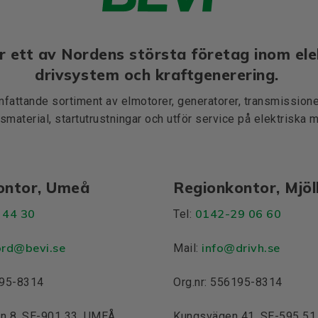
r ett av Nordens största företag inom ele
drivsystem och kraftgenerering.
mfattande sortiment av elmotorer, generatorer, transmissioner
smaterial, startutrustningar och utför service på elektriska 
ontor, Umeå
Regionkontor, Mjö
 44 30
0142-29 06 60
Tel:
ord@bevi.se
info@drivh.se
Mail:
195-8314
Org.nr: 556195-8314
n 8, SE-901 33, UMEÅ
Kungsvägen 41, SE-595 5