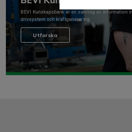
BEVI Kunskapsbank
BEVI Kunskapsbank är en samling av information i
drivsystem och kraftgenerering.
Utforska