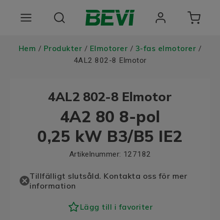
Produkter
Hem
Produkter
Elmotorer
3-fas elmotorer
/
/
/
/
4AL2 802-8 Elmotor
Användningsområden
4AL2 802-8 Elmotor
Tjänster
4A2 80 8-pol
Hållbarhet
0,25 kW B3/B5 IE2
Om oss
Artikelnummer:
127182
Registrera dig Här
Tillfälligt slutsåld. Kontakta oss för mer
information
Choose language
Lägg till i favoriter