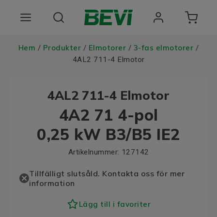
Produkter
Hem
Produkter
Elmotorer
3-fas elmotorer
/
/
/
/
4AL2 711-4 Elmotor
Användningsområden
4AL2 711-4 Elmotor
Tjänster
4A2 71 4-pol
Hållbarhet
0,25 kW B3/B5 IE2
Om oss
Artikelnummer:
127142
Registrera dig Här
Tillfälligt slutsåld. Kontakta oss för mer
information
Choose language
Lägg till i favoriter