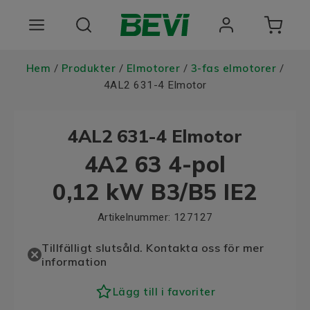
Produkter
Hem
Produkter
Elmotorer
3-fas elmotorer
/
/
/
/
4AL2 631-4 Elmotor
Användningsområden
4AL2 631-4 Elmotor
Tjänster
4A2 63 4-pol
Hållbarhet
0,12 kW B3/B5 IE2
Om oss
Artikelnummer:
127127
Registrera dig Här
Tillfälligt slutsåld. Kontakta oss för mer
information
Lägg till i favoriter