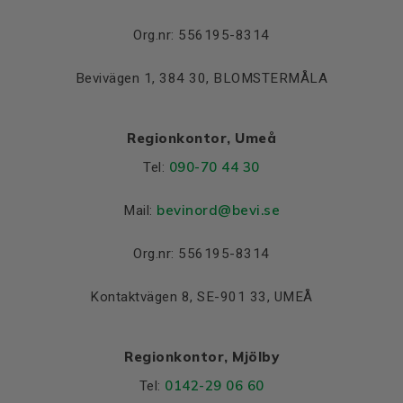
Lager NDE
6308-2Z/C3
Org.nr: 556195-8314
Bevivägen 1, 384 30, BLOMSTERMÅLA
Regionkontor, Umeå
090-70 44 30
Tel:
bevinord@bevi.se
Mail:
Org.nr: 556195-8314
Kontaktvägen 8, SE-901 33, UMEÅ
Regionkontor, Mjölby
0142-29 06 60
Tel: