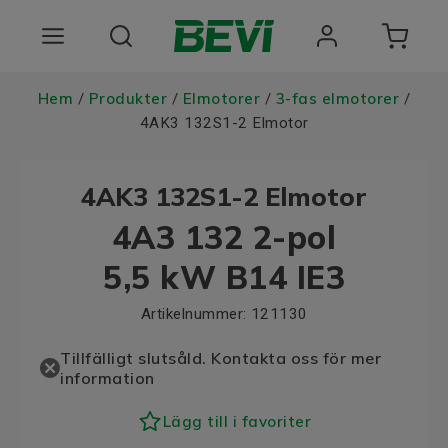
Produkter
Hem
Produkter
Elmotorer
3-fas elmotorer
/
/
/
/
4AK3 132S1-2 Elmotor
Användningsområden
4AK3 132S1-2 Elmotor
Tjänster
4A3 132 2-pol
Hållbarhet
5,5 kW B14 IE3
Om oss
Artikelnummer:
121130
Registrera dig Här
Tillfälligt slutsåld. Kontakta oss för mer
information
Choose language
Lägg till i favoriter