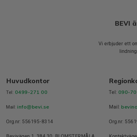
BEVI ä
Vi erbjuder ett o
lindning
Huvudkontor
Regionk
0499-271 00
090-70
Tel:
Tel:
info
@bevi.se
bevin
Mail:
Mail:
Org.nr: 556195-8314
Org.nr: 556
Bevivägen 1, 384 30, BLOMSTERMÅLA
Kontaktväge