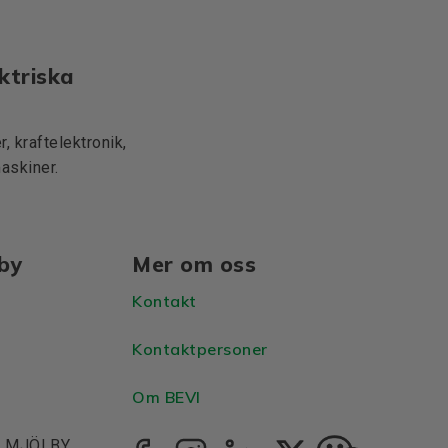
ktriska
, kraftelektronik,
maskiner.
lby
Mer om oss
Kontakt
Kontaktpersoner
Om BEVI
1, MJÖLBY