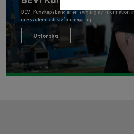
BEVI Kunskapsbank
BEVI Kunskapsbank är en samling av information i
drivsystem och kraftgenerering.
Utforska