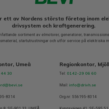
r ett av Nordens största företag inom ele
drivsystem och kraftgenerering.
mfattande sortiment av elmotorer, generatorer, transmissioner
smaterial, startutrustningar och utför service på elektriska 
ontor, Umeå
Regionkontor, Mjö
 44 30
0142-29 06 60
Tel:
ord@bevi.se
info@drivh.se
Mail:
195-8314
Org.nr: 556195-8314
n 8, SE-901 33, UMEÅ
Kungsvägen 41, SE-595 5