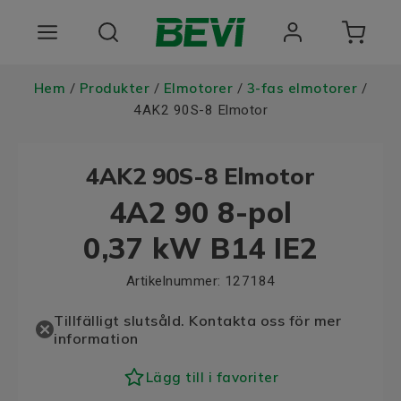
Produkter
Hem
Produkter
Elmotorer
3-fas elmotorer
/
/
/
/
4AK2 90S-8 Elmotor
Användningsområden
4AK2 90S-8 Elmotor
Tjänster
4A2 90 8-pol
Hållbarhet
0,37 kW B14 IE2
Om oss
Artikelnummer:
127184
Registrera dig Här
Tillfälligt slutsåld. Kontakta oss för mer
Choose language
information
Lägg till i favoriter