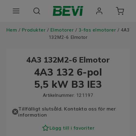
Produkter
Hem
Produkter
Elmotorer
3-fas elmotorer
/
/
/
/ 4A3
132M2-6 Elmotor
Användningsområden
4A3 132M2-6 Elmotor
Tjänster
4A3 132 6-pol
Hållbarhet
5,5 kW B3 IE3
Om oss
Artikelnummer:
121197
Registrera dig Här
Tillfälligt slutsåld. Kontakta oss för mer
information
Choose language
Lägg till i favoriter