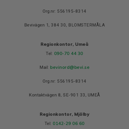
Lager NDE
6308 2Z C3
Org.nr: 556195-8314
Bevivägen 1, 384 30, BLOMSTERMÅLA
Regionkontor, Umeå
090-70 44 30
Tel:
bevinord@bevi.se
Mail:
Org.nr: 556195-8314
Kontaktvägen 8, SE-901 33, UMEÅ
Regionkontor, Mjölby
0142-29 06 60
Tel: