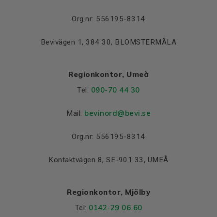
Lager NDE
6204-2Z/C3
Org.nr: 556195-8314
Bevivägen 1, 384 30, BLOMSTERMÅLA
Regionkontor, Umeå
090-70 44 30
Tel:
bevinord@bevi.se
Mail:
Org.nr: 556195-8314
Kontaktvägen 8, SE-901 33, UMEÅ
Regionkontor, Mjölby
0142-29 06 60
Tel: