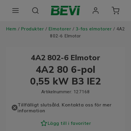
Produkter
Hem
Produkter
Elmotorer
3-fas elmotorer
/
/
/
/ 4A2
802-6 Elmotor
Användningsområden
4A2 802-6 Elmotor
Tjänster
4A2 80 6-pol
Hållbarhet
0,55 kW B3 IE2
Om oss
Artikelnummer:
127168
Registrera dig Här
Tillfälligt slutsåld. Kontakta oss för mer
information
Choose language
Lägg till i favoriter