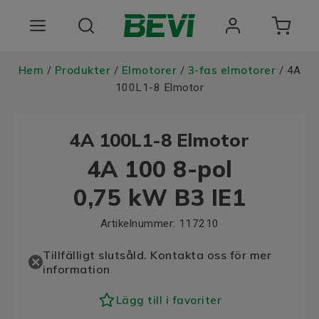
Produkter
Hem
Produkter
Elmotorer
3-fas elmotorer
/
/
/
/ 4A
100L1-8 Elmotor
Användningsområden
4A 100L1-8 Elmotor
Tjänster
4A 100 8-pol
Hållbarhet
0,75 kW B3 IE1
Om oss
Artikelnummer:
117210
Registrera dig Här
Tillfälligt slutsåld. Kontakta oss för mer
information
Choose language
Lägg till i favoriter