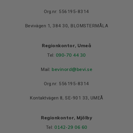
Lager NDE
6206-2Z/C3
Org.nr: 556195-8314
Bevivägen 1, 384 30, BLOMSTERMÅLA
Regionkontor, Umeå
090-70 44 30
Tel:
bevinord@bevi.se
Mail:
Org.nr: 556195-8314
Kontaktvägen 8, SE-901 33, UMEÅ
Regionkontor, Mjölby
0142-29 06 60
Tel: