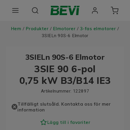
Produkter
Hem
Produkter
Elmotorer
3-fas elmotorer
/
/
/
/
3SIELn 90S-6 Elmotor
Användningsområden
3SIELn 90S-6 Elmotor
Tjänster
3SIE 90 6-pol
Hållbarhet
0,75 kW B3/B14 IE3
Om oss
Artikelnummer:
122897
Registrera dig Här
Tillfälligt slutsåld. Kontakta oss för mer
information
Choose language
Lägg till i favoriter