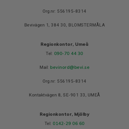
Lager DE och NDE
Org.nr: 556195-8314
Lager DE
6205 2Z C3
Bevivägen 1, 384 30, BLOMSTERMÅLA
Lager NDE
6205 2Z C3
Regionkontor, Umeå
090-70 44 30
Tel:
bevinord@bevi.se
Mail:
Org.nr: 556195-8314
Kontaktvägen 8, SE-901 33, UMEÅ
Regionkontor, Mjölby
0142-29 06 60
Tel: