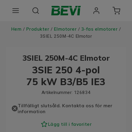
Produkter
Hem
Produkter
Elmotorer
3-fas elmotorer
/
/
/
/
3SIEL 250M-4C Elmotor
Användningsområden
3SIEL 250M-4C Elmotor
Tjänster
3SIE 250 4-pol
Hållbarhet
75 kW B3/B5 IE3
Om oss
Artikelnummer:
126834
Registrera dig Här
Tillfälligt slutsåld. Kontakta oss för mer
information
Lägg till i favoriter