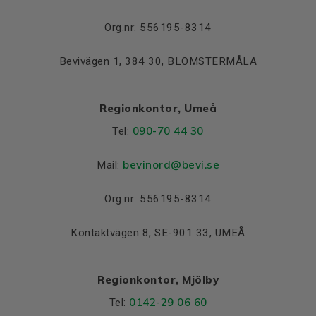
Lager DE och NDE
Org.nr: 556195-8314
Lager DE
6315 C3
Bevivägen 1, 384 30, BLOMSTERMÅLA
Lager NDE
6315 C3
Regionkontor, Umeå
090-70 44 30
Tel:
bevinord@bevi.se
Mail:
Org.nr: 556195-8314
Kontaktvägen 8, SE-901 33, UMEÅ
Regionkontor, Mjölby
0142-29 06 60
Tel: