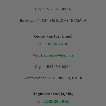
Lager DE och NDE
Lager DE
6308 2Z C3
Org.nr: 556195-8314
Lager NDE
6308 2Z C3
Bevivägen 1, 384 30, BLOMSTERMÅLA
Regionkontor, Umeå
090-70 44 30
Tel:
bevinord@bevi.se
Mail:
Org.nr: 556195-8314
Kontaktvägen 8, SE-901 33, UMEÅ
Regionkontor, Mjölby
0142-29 06 60
Tel: