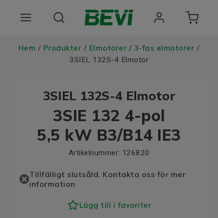
Produkter
Hem
Produkter
Elmotorer
3-fas elmotorer
/
/
/
/
3SIEL 132S-4 Elmotor
Användningsområden
3SIEL 132S-4 Elmotor
Tjänster
3SIE 132 4-pol
Hållbarhet
5,5 kW B3/B14 IE3
Om oss
Artikelnummer:
126820
Registrera dig Här
Tillfälligt slutsåld. Kontakta oss för mer
information
Lägg till i favoriter