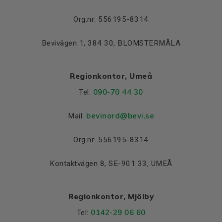
Lager DE och NDE
Lager DE
6308 2Z C3
Org.nr: 556195-8314
Lager NDE
6308 2Z C3
Bevivägen 1, 384 30, BLOMSTERMÅLA
Regionkontor, Umeå
090-70 44 30
Tel:
bevinord@bevi.se
Mail:
Org.nr: 556195-8314
Kontaktvägen 8, SE-901 33, UMEÅ
Regionkontor, Mjölby
0142-29 06 60
Tel: