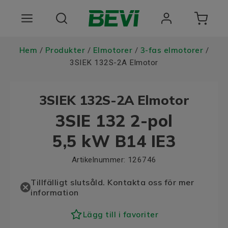
Produkter
Hem
Produkter
Elmotorer
3-fas elmotorer
/
/
/
/
3SIEK 132S-2A Elmotor
Användningsområden
3SIEK 132S-2A Elmotor
Tjänster
3SIE 132 2-pol
Hållbarhet
5,5 kW B14 IE3
Om oss
Artikelnummer:
126746
Registrera dig Här
Tillfälligt slutsåld. Kontakta oss för mer
information
Choose language
Lägg till i favoriter