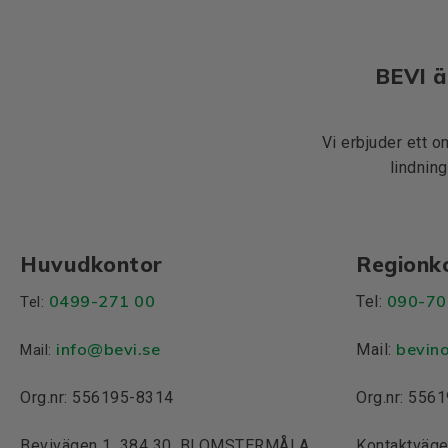
BEVI ä
Vi erbjuder ett o
lindning
Huvudkontor
Regionk
0499-271 00
090-70
Tel:
Tel:
info
@bevi.se
bevin
Mail:
Mail:
Org.nr: 556195-8314
Org.nr: 556
Bevivägen 1, 384 30, BLOMSTERMÅLA
Kontaktväge