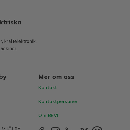
ktriska
, kraftelektronik,
maskiner.
lby
Mer om oss
Kontakt
Kontaktpersoner
Om BEVI
1, MJÖLBY