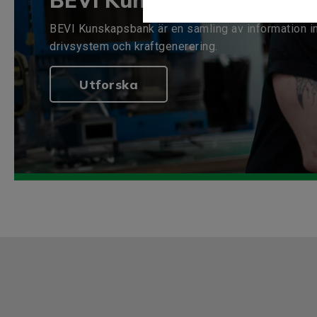
BEVI Kunskapsbank
BEVI Kunskapsbank är en samling av information i
drivsystem och kraftgenerering.
Utforska