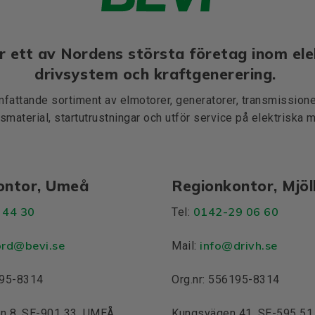
r ett av Nordens största företag inom ele
drivsystem och kraftgenerering.
mfattande sortiment av elmotorer, generatorer, transmissioner
smaterial, startutrustningar och utför service på elektriska 
ontor, Umeå
Regionkontor, Mjö
 44 30
0142-29 06 60
Tel:
ord@bevi.se
info@drivh.se
Mail:
195-8314
Org.nr: 556195-8314
n 8, SE-901 33, UMEÅ
Kungsvägen 41, SE-595 5