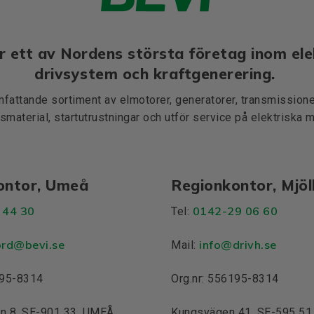
r ett av Nordens största företag inom ele
drivsystem och kraftgenerering.
mfattande sortiment av elmotorer, generatorer, transmissioner
smaterial, startutrustningar och utför service på elektriska 
ontor, Umeå
Regionkontor, Mjö
 44 30
0142-29 06 60
Tel:
ord@bevi.se
info@drivh.se
Mail:
195-8314
Org.nr: 556195-8314
n 8, SE-901 33, UMEÅ
Kungsvägen 41, SE-595 5