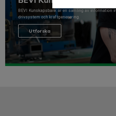
BEVI Kunskapsbank
BEVI Kunskapsbank är en samling av information i
drivsystem och kraftgenerering.
Utforska