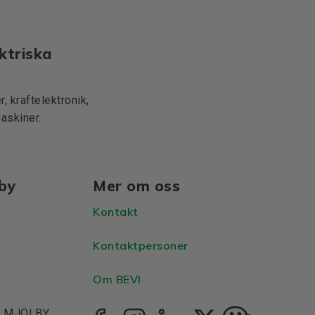
ktriska
, kraftelektronik,
maskiner.
lby
Mer om oss
Kontakt
Kontaktpersoner
Om BEVI
1, MJÖLBY