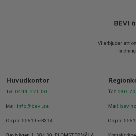
BEVI ä
Vi erbjuder ett o
lindning
Huvudkontor
Regionk
0499-271 00
090-70
Tel:
Tel:
info
@bevi.se
bevin
Mail:
Mail:
Org.nr: 556195-8314
Org.nr: 556
Bevivägen 1, 384 30, BLOMSTERMÅLA
Kontaktväge