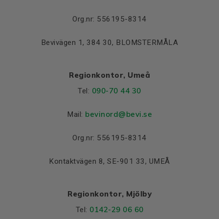
Lager NDE
6312 C3
Org.nr: 556195-8314
Bevivägen 1, 384 30, BLOMSTERMÅLA
Regionkontor, Umeå
090-70 44 30
Tel:
bevinord@bevi.se
Mail:
Org.nr: 556195-8314
Kontaktvägen 8, SE-901 33, UMEÅ
Regionkontor, Mjölby
0142-29 06 60
Tel: