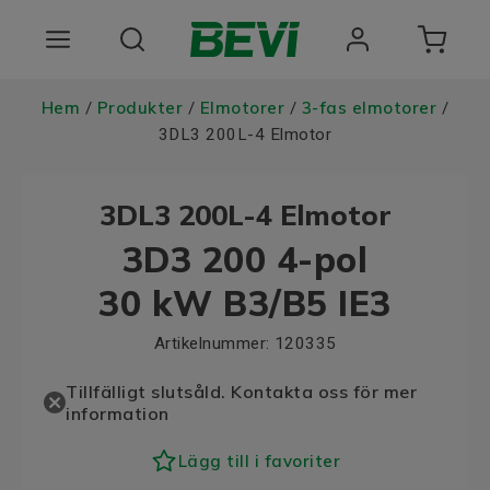
Produkter
Hem
Produkter
Elmotorer
3-fas elmotorer
/
/
/
/
3DL3 200L-4 Elmotor
Användningsområden
3DL3 200L-4 Elmotor
Tjänster
3D3 200 4-pol
Hållbarhet
30 kW B3/B5 IE3
Om oss
Artikelnummer:
120335
Registrera dig Här
Tillfälligt slutsåld. Kontakta oss för mer
information
Choose language
Lägg till i favoriter