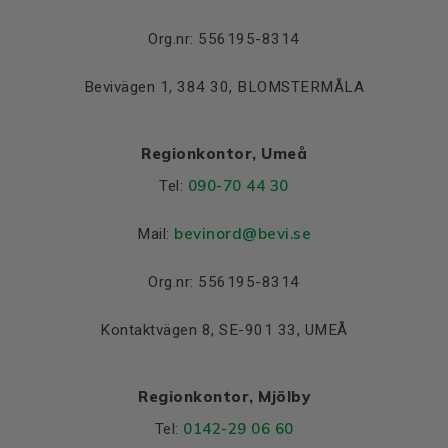
Lager NDE
6311 C3
Org.nr: 556195-8314
Bevivägen 1, 384 30, BLOMSTERMÅLA
Regionkontor, Umeå
090-70 44 30
Tel:
bevinord@bevi.se
Mail:
Org.nr: 556195-8314
Kontaktvägen 8, SE-901 33, UMEÅ
Regionkontor, Mjölby
0142-29 06 60
Tel: