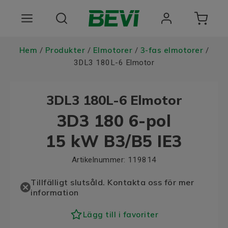
Produkter
Hem
Produkter
Elmotorer
3-fas elmotorer
/
/
/
/
3DL3 180L-6 Elmotor
Användningsområden
3DL3 180L-6 Elmotor
Tjänster
3D3 180 6-pol
Hållbarhet
15 kW B3/B5 IE3
Om oss
Artikelnummer:
119814
Registrera dig Här
Tillfälligt slutsåld. Kontakta oss för mer
information
Choose language
Lägg till i favoriter