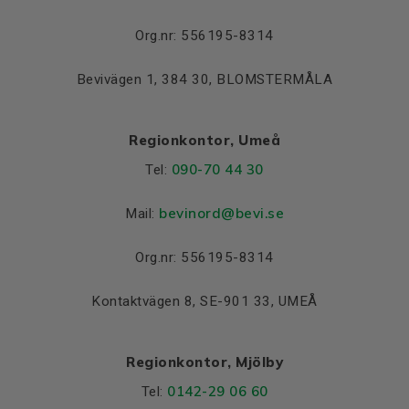
Lager NDE
6319/C3
Org.nr: 556195-8314
Bevivägen 1, 384 30, BLOMSTERMÅLA
Regionkontor, Umeå
090-70 44 30
Tel:
bevinord@bevi.se
Mail:
Org.nr: 556195-8314
Kontaktvägen 8, SE-901 33, UMEÅ
Regionkontor, Mjölby
0142-29 06 60
Tel: