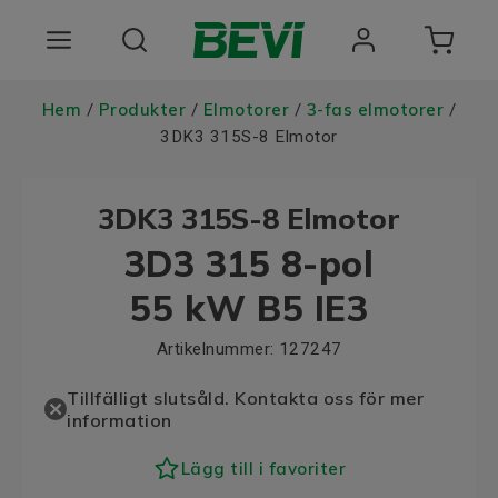
Produkter
Hem
Produkter
Elmotorer
3-fas elmotorer
/
/
/
/
3DK3 315S-8 Elmotor
Användningsområden
3DK3 315S-8 Elmotor
Tjänster
3D3 315 8-pol
Hållbarhet
55 kW B5 IE3
Om oss
Artikelnummer:
127247
Registrera dig Här
Tillfälligt slutsåld. Kontakta oss för mer
information
Choose language
Lägg till i favoriter