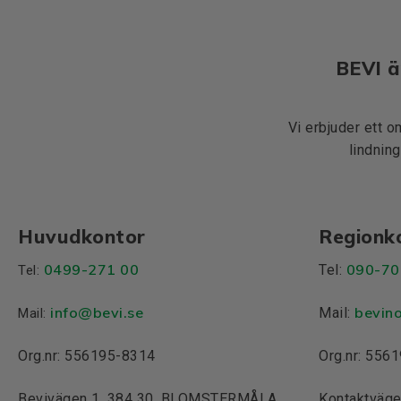
BEVI ä
Vi erbjuder ett o
lindning
Huvudkontor
Regionk
0499-271 00
090-70
Tel:
Tel:
info
@bevi.se
bevin
Mail:
Mail:
Org.nr: 556195-8314
Org.nr: 556
Bevivägen 1, 384 30, BLOMSTERMÅLA
Kontaktväge