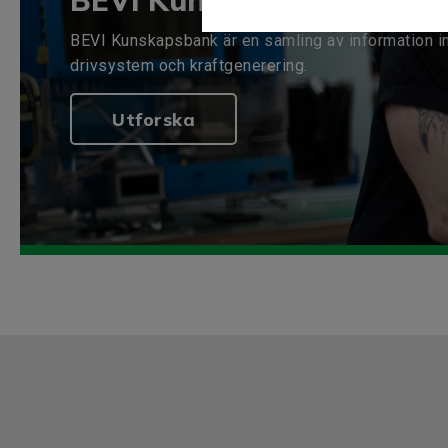
BEVI Kunskapsbank
BEVI Kunskapsbank är en samling av information i
drivsystem och kraftgenerering.
Utforska