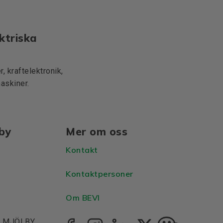
ktriska
, kraftelektronik,
maskiner.
lby
Mer om oss
Kontakt
Kontaktpersoner
Om BEVI
1, MJÖLBY