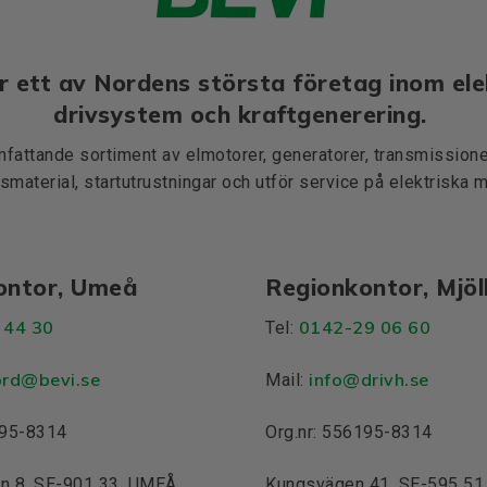
r ett av Nordens största företag inom ele
drivsystem och kraftgenerering.
mfattande sortiment av elmotorer, generatorer, transmissioner
smaterial, startutrustningar och utför service på elektriska 
ontor, Umeå
Regionkontor, Mjö
 44 30
0142-29 06 60
Tel:
ord@bevi.se
info@drivh.se
Mail:
195-8314
Org.nr: 556195-8314
n 8, SE-901 33, UMEÅ
Kungsvägen 41, SE-595 5