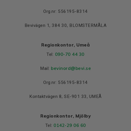
Lager NDE
6319 C3
Org.nr: 556195-8314
Bevivägen 1, 384 30, BLOMSTERMÅLA
Regionkontor, Umeå
090-70 44 30
Tel:
bevinord@bevi.se
Mail:
Org.nr: 556195-8314
Kontaktvägen 8, SE-901 33, UMEÅ
Regionkontor, Mjölby
0142-29 06 60
Tel: