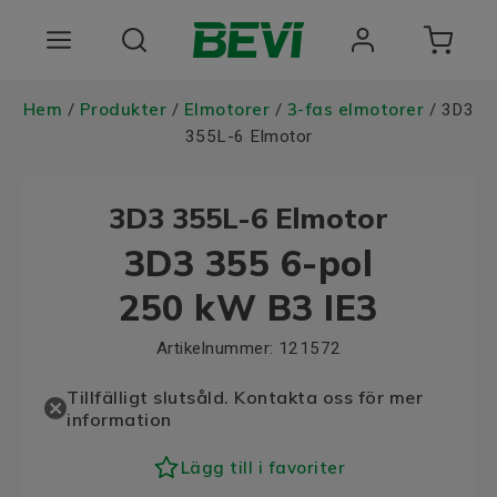
Produkter
Hem
Produkter
Elmotorer
3-fas elmotorer
/
/
/
/ 3D3
355L-6 Elmotor
Användningsområden
3D3 355L-6 Elmotor
Tjänster
3D3 355 6-pol
Hållbarhet
250 kW B3 IE3
Om oss
Artikelnummer:
121572
Registrera dig Här
Tillfälligt slutsåld. Kontakta oss för mer
information
Choose language
Lägg till i favoriter