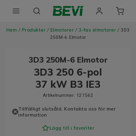
Produkter
Hem
Produkter
Elmotorer
3-fas elmotorer
/
/
/
/ 3D3
250M-6 Elmotor
Användningsområden
3D3 250M-6 Elmotor
Tjänster
3D3 250 6-pol
Hållbarhet
37 kW B3 IE3
Om oss
Artikelnummer:
121562
Registrera dig Här
Tillfälligt slutsåld. Kontakta oss för mer
information
Choose language
Lägg till i favoriter