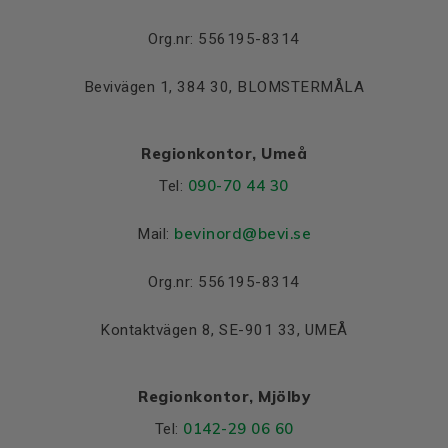
Lager NDE
6314 C3
Org.nr: 556195-8314
Bevivägen 1, 384 30, BLOMSTERMÅLA
Regionkontor, Umeå
090-70 44 30
Tel:
bevinord@bevi.se
Mail:
Org.nr: 556195-8314
Kontaktvägen 8, SE-901 33, UMEÅ
Regionkontor, Mjölby
0142-29 06 60
Tel: