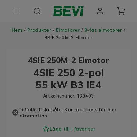
Produkter
Hem
Produkter
Elmotorer
3-fas elmotorer
/
/
/
/
4SIE 250M-2 Elmotor
Användningsområden
4SIE 250M-2 Elmotor
Tjänster
4SIE 250 2-pol
Hållbarhet
55 kW B3 IE4
Om oss
Artikelnummer:
130403
Registrera dig Här
Tillfälligt slutsåld. Kontakta oss för mer
information
Choose language
Lägg till i favoriter