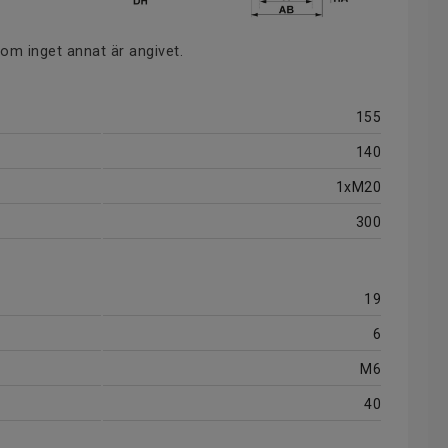
 om inget annat är angivet.
155
140
1xM20
300
19
6
M6
40