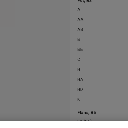
Fot, B3
A
AA
AB
B
BB
C
H
HA
HD
K
Fläns, B5
LA (B5)