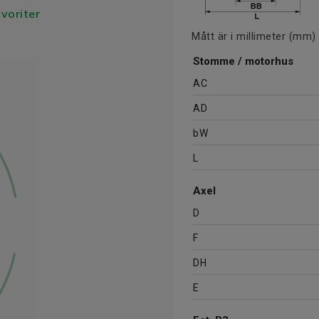
avoriter
Mått är i millimeter (mm)
Stomme / motorhus
AC
AD
bW
L
Axel
D
F
DH
E