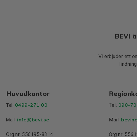
BEVI ä
Vi erbjuder ett o
lindning
Huvudkontor
Regionk
0499-271 00
090-70
Tel:
Tel:
info
@bevi.se
bevin
Mail:
Mail:
Org.nr: 556195-8314
Org.nr: 556