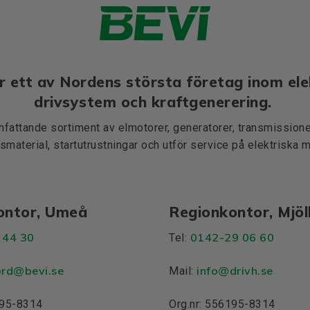
r ett av Nordens största företag inom ele
drivsystem och kraftgenerering.
mfattande sortiment av elmotorer, generatorer, transmissioner
smaterial, startutrustningar och utför service på elektriska 
ontor, Umeå
Regionkontor, Mjö
 44 30
0142-29 06 60
Tel:
ord@bevi.se
info@drivh.se
Mail:
195-8314
Org.nr: 556195-8314