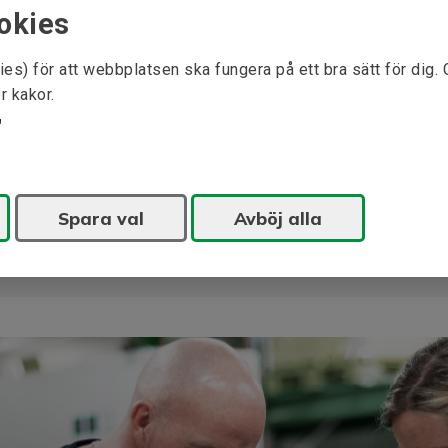
M (B5)
okies
N (B5)
ies) för att webbplatsen ska fungera på ett bra sätt för dig.
P (B5)
r kakor.
S, mm Ø (B5)
T (B5)
Spara val
Avböj alla