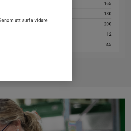
165
130
 Genom att surfa vidare
200
12
3,5