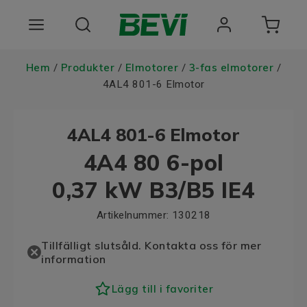
Produkter
Hem
Produkter
Elmotorer
3-fas elmotorer
/
/
/
/
4AL4 801-6 Elmotor
Användningsområden
4AL4 801-6 Elmotor
Tjänster
4A4 80 6-pol
Hållbarhet
0,37 kW B3/B5 IE4
Om oss
Artikelnummer:
130218
Registrera dig Här
Tillfälligt slutsåld. Kontakta oss för mer
information
Choose language
Lägg till i favoriter