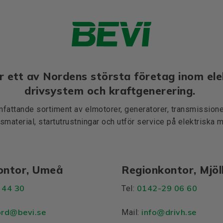
r ett av Nordens största företag inom ele
drivsystem och kraftgenerering.
mfattande sortiment av elmotorer, generatorer, transmissioner
smaterial, startutrustningar och utför service på elektriska 
ontor, Umeå
Regionkontor, Mjö
 44 30
0142-29 06 60
Tel:
ord@bevi.se
info@drivh.se
Mail: