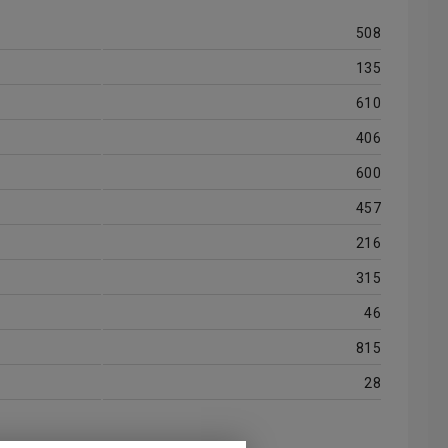
508
135
610
406
600
457
216
315
46
815
28