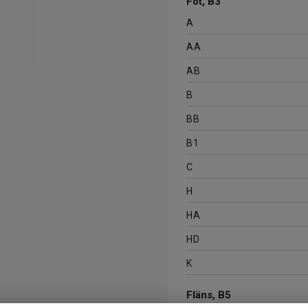
Fot, B3
A
AA
AB
B
BB
B1
C
H
HA
HD
K
Fläns, B5