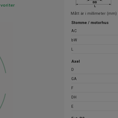
avoriter
Mått är i millimeter (mm)
Stomme / motorhus
AC
bW
L
Axel
D
GA
F
DH
E