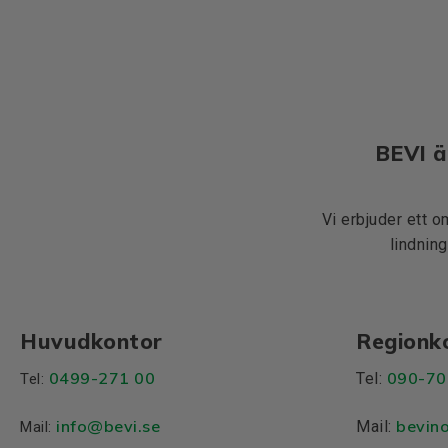
BEVI ä
Vi erbjuder ett o
lindning
Huvudkontor
Regionk
0499-271 00
090-70
Tel:
Tel:
info
@bevi.se
bevin
Mail:
Mail: