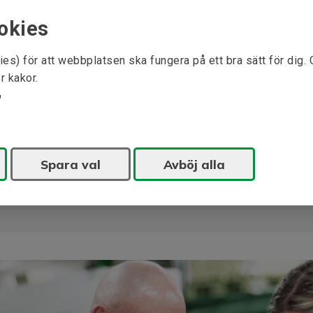
LA (B5)
okies
M (B5)
N (B5)
ies) för att webbplatsen ska fungera på ett bra sätt för dig.
r kakor.
P (B5)
S, mm Ø (B5)
T (B5)
Spara val
Avböj alla