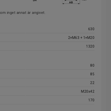
 om inget annat är angivet.
630
2×M63 + 1×M20
1320
80
85
22
M20x42
170