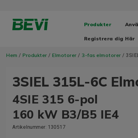
Produkter
Anv
Registrera dig Här
Hem
Produkter
Elmotorer
3-fas elmotorer
/
/
/
/ 3SIE
3SIEL 315L-6C Elm
4SIE 315 6-pol
160 kW B3/B5 IE4
Artikelnummer:
130517